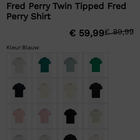
Fred Perry Twin Tipped Fred
Perry Shirt
€
89,99
O
H
€
59,99
p
p
Kleur:
Blauw
w
is
€
€