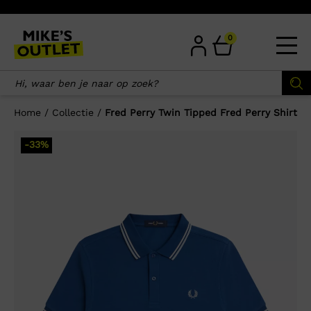
Skip
to
content
0
Home
/
Collectie
/
Fred Perry Twin Tipped Fred Perry Shirt
×
-33%
Wellicht zijn deze producten ook
interessant voor je?
-33%