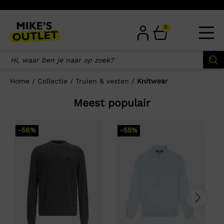
Skip
to
content
0
Home
/
Collectie
/
Truien & vesten
/
Knitwear
Meest populair
-56%
-55%