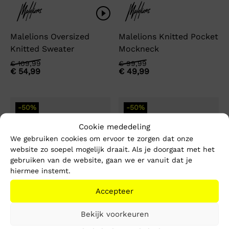
Malelions Oversized
Malelions Knitted Pocket
Knitted Sweater
Mockneck
Oorspronkelijke
Huidige
Oorspronkelijke
Huidige
€
109,99
€
99,99
€
54,99
€
49,99
prijs
prijs
prijs
prijs
was:
is:
was:
is:
€ 109,99.
€ 54,99.
€ 99,99.
€ 49,99.
-50%
-50%
Cookie mededeling
We gebruiken cookies om ervoor te zorgen dat onze
website zo soepel mogelijk draait. Als je doorgaat met het
gebruiken van de website, gaan we er vanuit dat je
hiermee instemt.
Accepteer
Bekijk voorkeuren