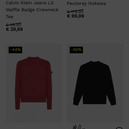
Calvin Klein Jeans LS
Peuterey Itokawa
Waffle Badge Crewneck
Oorspronkelijke
Huidige
€
179,95
€
99,99
Tee
prijs
prijs
was:
is:
Oorspronkelijke
Huidige
€
59,90
€ 179,95.
€ 99,99.
€
29,99
prijs
prijs
was:
is:
€ 59,90.
€ 29,99.
-44%
-50%