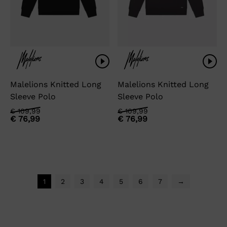
Malelions Knitted Long
Malelions Knitted Long
Sleeve Polo
Sleeve Polo
Oorspronkelijke
Huidige
Oorspronkelijke
Huidige
€
109,99
€
109,99
€
76,99
€
76,99
prijs
prijs
prijs
prijs
was:
is:
was:
is:
€ 109,99.
€ 76,99.
€ 109,99.
€ 76,99.
1
2
3
4
5
6
7
→