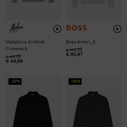
Malelions Knitted
Boss Anion_S
Crewneck
Oorspronkelijke
Huidige
€
129,95
€
90,97
prijs
prijs
Oorspronkelijke
Huidige
€
99,99
was:
is:
€
49,99
prijs
prijs
€ 129,95.
€ 90,97.
was:
is:
€ 99,99.
€ 49,99.
-30%
-30%