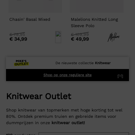
Chasin' Basal Mixed
Malelions Knitted Long
M
Sleeve Polo
M
Oorspronkelijke
Huidige
Oorspronkelijke
Huidige
O
H
€
79,95
€
109,99
€
34,99
€
49,99
prijs
prijs
prijs
prijs
p
p
was:
is:
was:
is:
w
i
€
€
€
€
79,95
79,95.
109,99
109,99.
9
9
De nieuwste collectie
Knitwear
Shop op onze reguliere site
Knitwear Outlet
Shop knitwear van topmerken met hoge korting tot wel
80%. Ontdek premium truien en gebreide items voor
dummprijzen in onze
knitwear outlet!