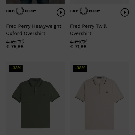
Fred Perry Heavyweight
Fred Perry Twill
Oxford Overshirt
Overshirt
Oorspronkelijke
Huidige
Oorspronkelijke
Huidige
€
189,95
€
179,95
€
75,98
€
71,98
prijs
prijs
prijs
prijs
was:
is:
was:
is:
€ 189,95.
€ 75,98.
€ 179,95.
€ 71,98.
-33%
-38%