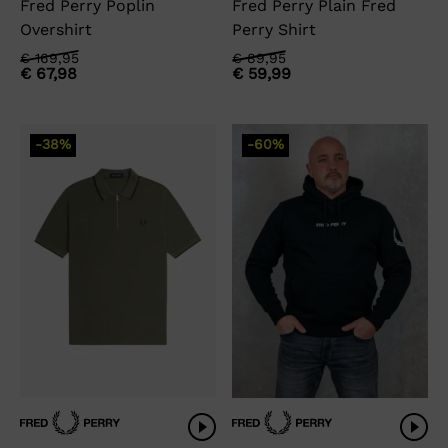
Fred Perry Poplin
Fred Perry Plain Fred
Overshirt
Perry Shirt
Oorspronkelijke
Huidige
Oorspronkelijke
Huidige
€
169,95
€
89,95
€
67,98
€
59,99
prijs
prijs
prijs
prijs
was:
is:
was:
is:
€ 169,95.
€ 67,98.
€ 89,95.
€ 59,99.
-38%
-60%