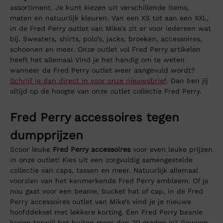
assortiment. Je kunt kiezen uit verschillende items,
maten en natuurlijk kleuren. Van een XS tot aan een XXL,
in de Fred Perry outlet van Mike’s zit er voor iedereen wat
bij. Sweaters, shirts, polo’s, jacks, broeken, accessoires,
schoenen en meer. Onze outlet vol Fred Perry artikelen
heeft het allemaal Vind je het handig om te weten
wanneer de Fred Perry outlet weer aangevuld wordt?
Schrijf je dan direct in voor onze nieuwsbrief
. Dan ben jij
altijd op de hoogte van onze outlet collectie Fred Perry.
Fred Perry accessoires tegen
dumpprijzen
Scoor leuke
Fred Perry accessoires
voor even leuke prijzen
in onze outlet! Kies uit een zorgvuldig samengestelde
collectie van caps, tassen en meer. Natuurlijk allemaal
voorzien van het kenmerkende Fred Perry embleem. Of je
nou gaat voor een beanie, bucket hat of cap, in de Fred
Perry accessoires outlet van Mike’s vind je je nieuwe
hoofddeksel met lekkere korting. Een Fred Perry beanie
kopen terwijl het buiten meer dan 20 graden is? Gewoon