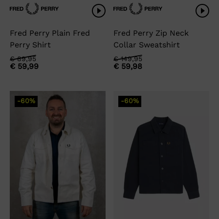
Fred Perry Plain Fred
Fred Perry Zip Neck
Perry Shirt
Collar Sweatshirt
Oorspronkelijke
Huidige
Oorspronkelijke
Huidige
€
89,95
€
149,95
€
59,99
€
59,98
prijs
prijs
prijs
prijs
was:
is:
was:
is:
€ 89,95.
€ 59,99.
€ 149,95.
€ 59,98.
-60%
-60%