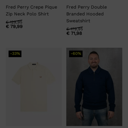
Fred Perry Crepe Pique
Fred Perry Double
Zip Neck Polo Shirt
Branded Hooded
Sweatshirt
Oorspronkelijke
Huidige
€
129,95
€
79,99
prijs
prijs
Oorspronkelijke
Huidige
€
179,95
was:
is:
€
71,98
prijs
prijs
€ 129,95.
€ 79,99.
was:
is:
€ 179,95.
€ 71,98.
-33%
-60%