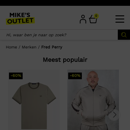
Skip
to
content
0
Home
/
Merken
/
Fred Perry
Meest populair
-60%
-60%