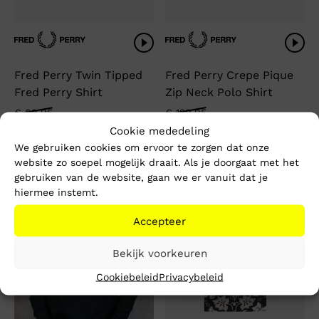
Fred Perry Twin Tipped
Fred Perry Crepe Pique
Fred Perry Shirt
Zip Neck Polo Shirt
Oorspronkelijke
Huidige
Oorspronkelijke
Huidige
€
89,95
€
129,95
€
59,99
€
79,99
prijs
prijs
prijs
prijs
Cookie mededeling
was:
is:
was:
is:
We gebruiken cookies om ervoor te zorgen dat onze
€ 89,95.
€ 59,99.
€ 129,95.
€ 79,99.
website zo soepel mogelijk draait. Als je doorgaat met het
-60%
-38%
gebruiken van de website, gaan we er vanuit dat je
hiermee instemt.
Accepteer
Bekijk voorkeuren
Cookiebeleid
Privacybeleid