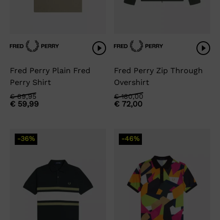
Fred Perry Plain Fred
Fred Perry Zip Through
Perry Shirt
Overshirt
Oorspronkelijke
Huidige
Oorspronkelijke
Huidige
€
89,95
€
180,00
€
59,99
€
72,00
prijs
prijs
prijs
prijs
was:
is:
was:
is:
€ 89,95.
€ 59,99.
€ 180,00.
€ 72,00.
-36%
-46%