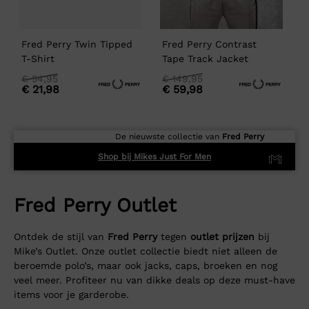
Fred Perry Twin Tipped
Fred Perry Contrast
F
T-Shirt
Tape Track Jacket
F
Oorspronkelijke
Huidige
Oorspronkelijke
Huidige
O
H
€
54,95
€
149,95
€
21,98
€
59,98
prijs
prijs
prijs
prijs
p
p
was:
is:
was:
is:
w
i
€
€
€
€
54,95
54,95.
149,95
149,95.
8
8
De nieuwste collectie van
Fred Perry
Shop bij Mikes Just For Men
Fred Perry Outlet
Ontdek de stijl van
Fred Perry
tegen
outlet prijzen
bij
Mike’s Outlet. Onze outlet collectie biedt niet alleen de
beroemde polo’s, maar ook jacks, caps, broeken en nog
veel meer. Profiteer nu van dikke deals op deze must-have
items voor je garderobe.