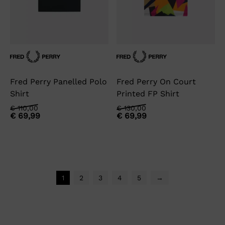
Fred Perry Panelled Polo
Fred Perry On Court
Shirt
Printed FP Shirt
Oorspronkelijke
Huidige
Oorspronkelijke
Huidige
€
110,00
€
130,00
€
69,99
€
69,99
prijs
prijs
prijs
prijs
was:
is:
was:
is:
€ 110,00.
€ 69,99.
€ 130,00.
€ 69,99.
1
2
3
4
5
→