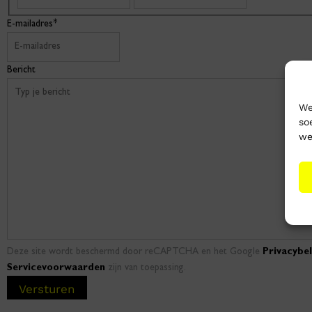
E-mailadres
*
Bericht
We
so
we
Deze site wordt beschermd door reCAPTCHA en het Google
Privacybel
Servicevoorwaarden
zijn van toepassing.