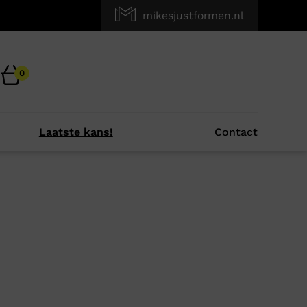
mikesjustformen.nl
0
Laatste kans!
Contact