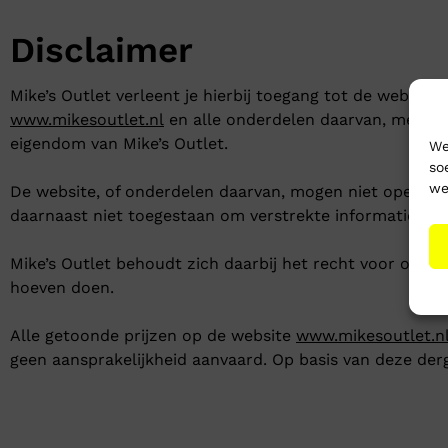
Disclaimer
Mike’s Outlet verleent je hierbij toegang tot de website
www.mikesoutlet.nl
en alle onderdelen daarvan, met ui
eigendom van Mike’s Outlet.
We
so
we
De website, of onderdelen daarvan, mogen niet openbaar
daarnaast niet toegestaan om verstrekte informatie op d
Mike’s Outlet behoudt zich daarbij het recht voor op 
hoeven doen.
Alle getoonde prijzen op de website
www.mikesoutlet.n
geen aansprakelijkheid aanvaard. Op basis van deze der