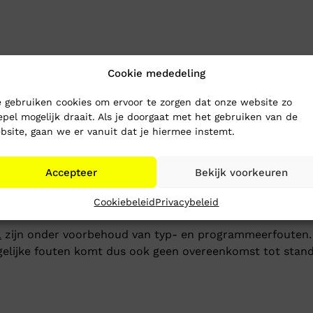
www.mikesoutlet.nl
en nodigt je uit hier aangeboden arti
Cookie mededeling
tzondering van bepaalde (hyper)links naar externe bedrij
 gebruiken cookies om ervoor te zorgen dat onze website zo
epel mogelijk draait. Als je doorgaat met het gebruiken van de
bsite, gaan we er vanuit dat je hiermee instemt.
 gemaakt, gekopieerd of opgeslagen worden zonder schrif
eze website te kopiëren, af te drukken of te gebruiken/v
Accepteer
Bekijk voorkeuren
elk moment de inhoud aan te passen of onderdelen te verw
Cookiebeleid
Privacybeleid
l
zijn onder voorbehoud van typ- en programmeerfouten. 
gelijke fouten komt dus ook geen overeenkomst tot stand