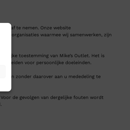
kelen af te nemen. Onze website
ven of organisaties waarmee wij samenwerken, zijn
telijke toestemming van Mike’s Outlet. Het is
erspreiden voor persoonlijke doeleinden.
ijderen zonder daarover aan u mededeling te
Voor de gevolgen van dergelijke fouten wordt
.