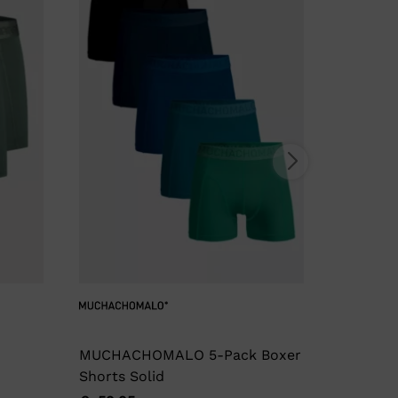
MUCHACHOMALO 5-Pack Boxer
Garage
Shorts Solid
€
17,95
Oorspro
Huidige