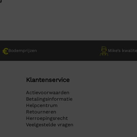
9
ronkelijke
ge
prijs
prijs
was:
is:
€ 29,95.
€ 29,95.
9.
9.
Bodemprijzen
Mike’s kwalite
Klantenservice
Actievoorwaarden
Betalingsinformatie
Helpcentrum
Retourneren
Herroepingsrecht
Veelgestelde vragen