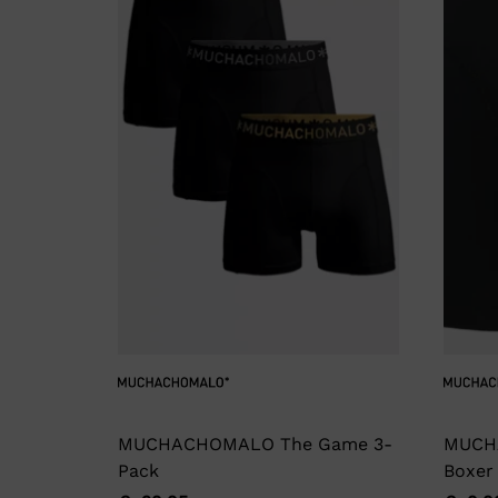
MUCHACHOMALO The Game 3-
MUCH
Pack
Boxer