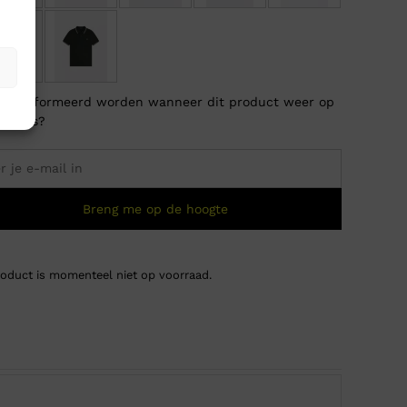
je geïnformeerd worden wanneer dit product weer op
raad is?
Breng me op de hoogte
roduct is momenteel niet op voorraad.