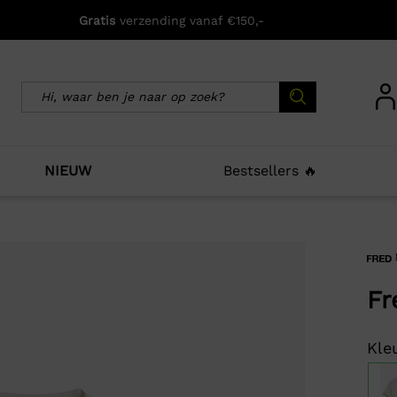
Gratis
verzending vanaf €150,-
NIEUW
Bestsellers 🔥
icht zijn deze producten ook interessant voo
Fr
Kleu