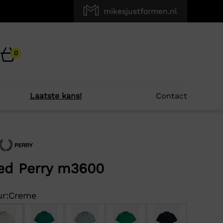
mikesjustformen.nl
0
Laatste kans!
Contact
×
r je?
ed Perry m3600
-60%
r:
Creme