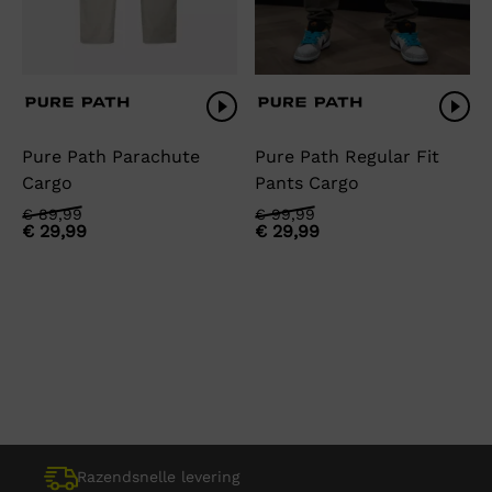
Pure Path Parachute
Pure Path Regular Fit
Cargo
Pants Cargo
Oorspronkelijke
Huidige
Oorspronkelijke
Huidige
€
89,99
€
99,99
€
29,99
€
29,99
prijs
prijs
prijs
prijs
was:
is:
was:
is:
€ 89,99.
€ 29,99.
€ 99,99.
€ 29,99.
Razendsnelle levering