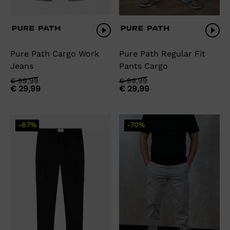
Pure Path Cargo Work
Pure Path Regular Fit
Jeans
Pants Cargo
Oorspronkelijke
Huidige
Oorspronkelijke
Huidige
€
99,99
€
99,99
€
29,99
€
29,99
prijs
prijs
prijs
prijs
was:
is:
was:
is:
€ 99,99.
€ 29,99.
€ 99,99.
€ 29,99.
-67%
-70%