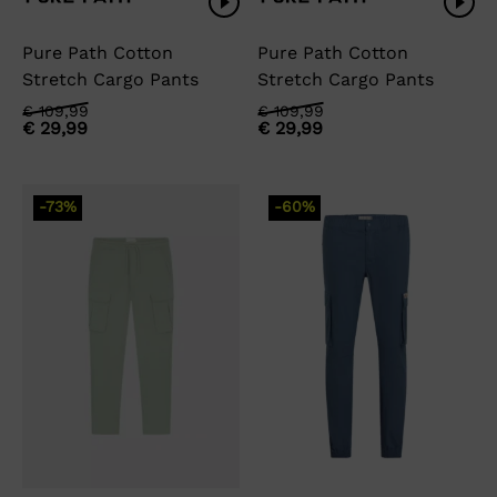
Pure Path Cotton
Pure Path Cotton
Stretch Cargo Pants
Stretch Cargo Pants
Oorspronkelijke
Huidige
Oorspronkelijke
Huidige
€
109,99
€
109,99
€
29,99
€
29,99
prijs
prijs
prijs
prijs
was:
is:
was:
is:
€ 109,99.
€ 29,99.
€ 109,99.
€ 29,99.
-73%
-60%