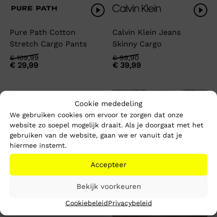
Pure Path Cotton
Calvin Klein Jeans
Stretch Cargo Pants
Skinny Cargo
Oorspronkelijke
Huidige
Oorspronkelijke
Huidige
€
109,99
€
99,90
€
29,99
€
39,99
prijs
prijs
prijs
prijs
was:
is:
was:
is:
€ 109,99.
€ 29,99.
€ 99,90.
€ 39,99.
-50%
-70%
Cookie mededeling
We gebruiken cookies om ervoor te zorgen dat onze
website zo soepel mogelijk draait. Als je doorgaat met het
gebruiken van de website, gaan we er vanuit dat je
hiermee instemt.
Accepteer
Bekijk voorkeuren
Cookiebeleid
Privacybeleid