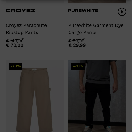
Croyez Parachute
Purewhite Garment Dye
Ripstop Pants
Cargo Pants
Oorspronkelijke
Huidige
Oorspronkelijke
Huidige
€
140,00
€
99,99
€
70,00
€
29,99
prijs
prijs
prijs
prijs
was:
is:
was:
is:
€ 140,00.
€ 70,00.
€ 99,99.
€ 29,99.
-70%
-70%