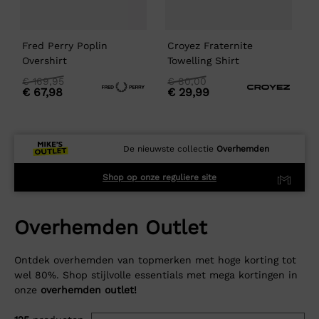
Fred Perry Poplin
Croyez Fraternite
F
Overshirt
Towelling Shirt
O
Oorspronkelijke
Huidige
Oorspronkelijke
Huidige
O
H
€
169,95
€
80,00
€
67,98
€
29,99
prijs
prijs
prijs
prijs
p
p
was:
is:
was:
is:
w
i
€
€
€
€
169,95
169,95.
80,00
80,00.
1
1
De nieuwste collectie
Overhemden
Shop op onze reguliere site
Overhemden Outlet
Ontdek overhemden van topmerken met hoge korting tot
wel 80%. Shop stijlvolle essentials met mega kortingen in
onze
overhemden outlet!