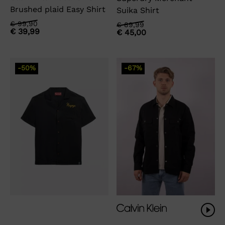
Brushed plaid Easy Shirt
Suika Shirt
Oorspronkelijke
Huidige
€
99,90
Oorspronkelijke
Huidige
€
89,99
€
39,99
€
45,00
prijs
prijs
prijs
prijs
was:
is:
was:
is:
€ 99,90.
€ 39,99.
€ 89,99.
€ 45,00.
-50%
-67%