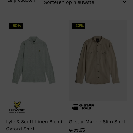
125
producten
-50%
-33%
Lyle & Scott Linen Blend
G-star Marine Slim Shirt
Oxford Shirt
Oorspronkelijke
Huidige
€
89,95