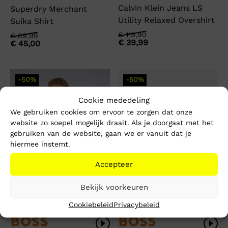
Calvin Klein Jeans LS
Superdry Merchant
Utility Relaxed Overshirt
Suika Shirt
Oorspronkelijke
Huidige
€
119,90
Oorspronkelijke
Huidige
€
89,99
€
39,99
€
45,00
prijs
prijs
prijs
prijs
was:
is:
was:
is:
€ 119,90.
€ 39,99.
€ 89,99.
€ 45,00.
-50%
-50%
Cookie mededeling
We gebruiken cookies om ervoor te zorgen dat onze
website zo soepel mogelijk draait. Als je doorgaat met het
gebruiken van de website, gaan we er vanuit dat je
hiermee instemt.
Accepteer
Bekijk voorkeuren
Cookiebeleid
Privacybeleid