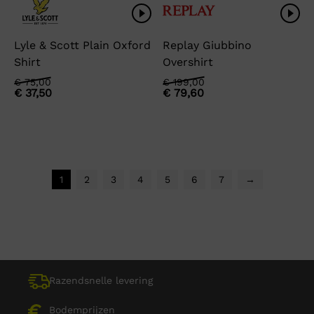
Lyle & Scott Plain Oxford
Replay Giubbino
Shirt
Overshirt
Oorspronkelijke
Huidige
Oorspronkelijke
Huidige
€
75,00
€
199,00
€
37,50
€
79,60
prijs
prijs
prijs
prijs
was:
is:
was:
is:
€ 75,00.
€ 37,50.
€ 199,00.
€ 79,60.
1
2
3
4
5
6
7
→
Razendsnelle levering
Bodemprijzen