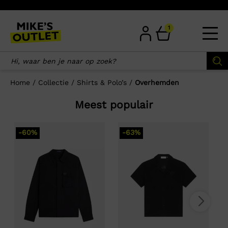
Skip
to
content
1
Home
/
Collectie
/
Shirts & Polo’s
/
Overhemden
Meest populair
-60%
-63%