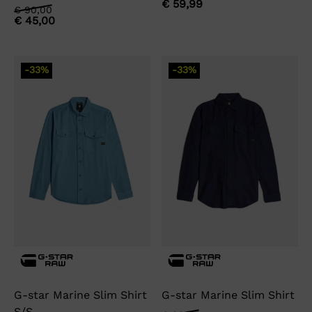
€
59,99
prijs
prijs
Oorspronkelijke
Huidige
€
90,00
was:
is:
€
45,00
prijs
prijs
€ 89,95.
€ 59,99.
was:
is:
€ 90,00.
€ 45,00.
-33%
-33%
G-star Marine Slim Shirt
G-star Marine Slim Shirt
S/S