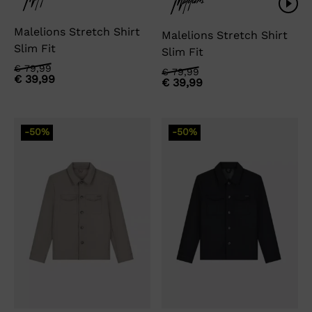
Malelions Stretch Shirt
Malelions Stretch Shirt
Slim Fit
Slim Fit
Oorspronkelijke
Huidige
€
79,99
Oorspronkelijke
Huidige
€
79,99
€
39,99
prijs
prijs
€
39,99
prijs
prijs
was:
is:
was:
is:
€ 79,99.
€ 39,99.
€ 79,99.
€ 39,99.
-50%
-50%