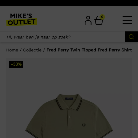
Skip
to
content
0
Home
/
Collectie
/
Fred Perry Twin Tipped Fred Perry Shirt
×
-33%
Wellicht zijn deze producten ook
interessant voor je?
-33%