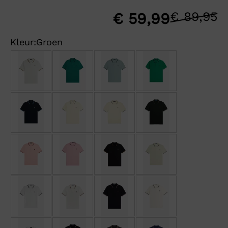
€
89,95
O
H
€
59,99
p
p
Kleur:
Groen
w
is
€
€