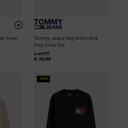
ge Crew
Tommy Jeans Reg Entry Dna
Play Crew Ext
Oorspronkelijke
Huidige
€
89,90
€
39,99
prijs
prijs
was:
is:
€ 89,90.
€ 39,99.
-62%