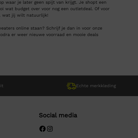
 waar je later geen spijt van krijgt. Je shopt een
oi wat budget over voor nog een outletdeal. Of voor
at jij wilt natuurlijk!
aters online staan? Schrijf je dan in voor onze
 zodra er weer nieuwe voorraad en mooie deals
it
Echte merkkleding
Social media
Facebook
Instagram