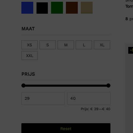
Tom
8
p
MAAT
XS
S
M
L
XL
-
XXL
PRIJS
Prijs:
€ 29
—
€ 40
Reset