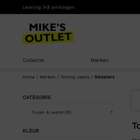
Skip
Levering:
1-3
werkdagen
to
content
Collectie
Merken
Home
/
Merken
/
Tommy Jeans
/
Sweaters
CATEGORIE
Truien & vesten
(8)
T
KLEUR
Sho