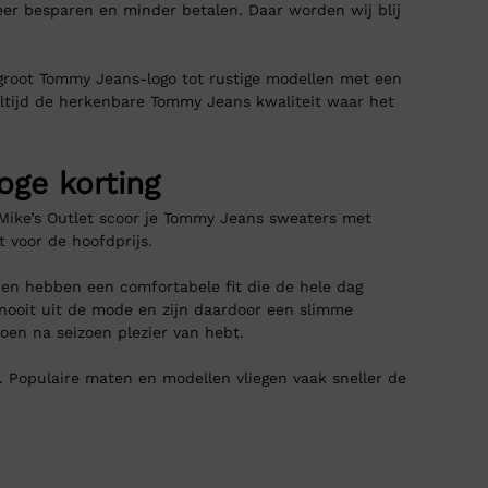
er besparen en minder betalen. Daar worden wij blij
groot Tommy Jeans-logo tot rustige modellen met een
gt altijd de herkenbare Tommy Jeans kwaliteit waar het
ge korting
 Mike’s Outlet scoor je Tommy Jeans sweaters met
t voor de hoofdprijs.
en hebben een comfortabele fit die de hele dag
k nooit uit de mode en zijn daardoor een slimme
zoen na seizoen plezier van hebt.
ng. Populaire maten en modellen vliegen vaak sneller de