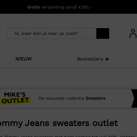
Gratis
verzending vanaf €150,-
NIEUW
Bestsellers 🔥
De nieuwste collectie
Sweaters
ommy Jeans sweaters outlet
p Tommy Jeans sweaters met hoge korting tot wel 80%. Ontdek 