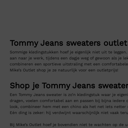
s:
was:
is:
9,90.
29,99.
€ 79,90.
€ 29,99.
Tommy Jeans sweaters outlet
Sommige kledingstukken hoef je eigenlijk niet uit te leggen
aan naar je werk, tijdens een dagje weg of gewoon als je l
combineren een sportieve uitstraling met een comfortabele 
Mike’s Outlet shop je ze natuurlijk voor een outletprijs!
Shop je Tommy Jeans sweater
Een Tommy Jeans sweater is zo’n kledingstuk waar je eigenl
dragen, voelen comfortabel aan en passen bij bijna iedere 
look, combineer hem met een chino als het net iets netter
Eén ding is zeker: hij verdwijnt waarschijnlijk niet vaak ter
Bij Mike’s Outlet hoef je bovendien niet te wachten op de ui