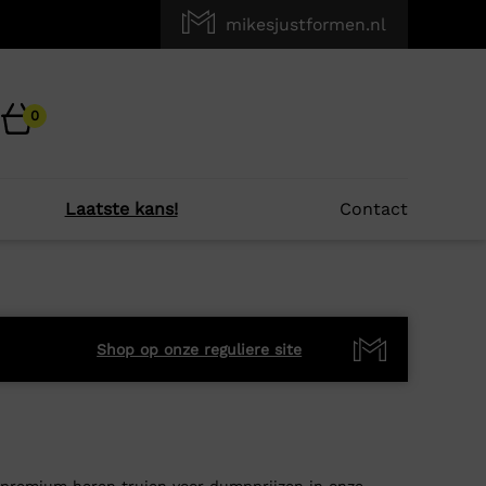
mikesjustformen.nl
0
Laatste kans!
Contact
Shop op onze reguliere site
premium heren truien voor dumpprijzen in onze