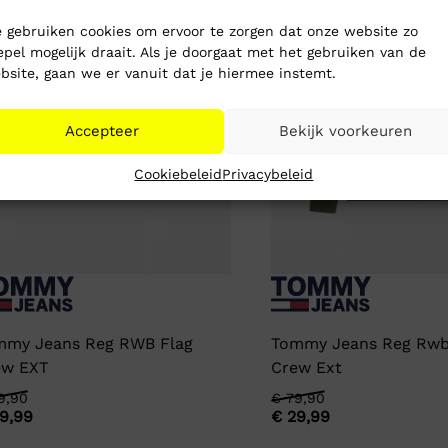
 gebruiken cookies om ervoor te zorgen dat onze website zo
epel mogelijk draait. Als je doorgaat met het gebruiken van de
bsite, gaan we er vanuit dat je hiermee instemt.
Accepteer
Bekijk voorkeuren
Cookiebeleid
Privacybeleid
mmy Jeans Reg RWB Flag
Tommy Jeans Reg Rwb
ew EXT
Crew Ext
rspronkelijke
idige
9,90
Oorspronkelijke
Huidige
€
79,90
9,99
€
29,99
js
js
prijs
prijs