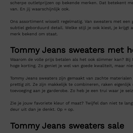
scherpe outletprijzen op bekende merken. Dat betekent me
van. En jij waarschijnlijk ook.
Ons assortiment wisselt regelmatig. Van sweaters met een 
subtiel geborduurd detail. Welke stijl je ook kiest, je krij
merk bekend om staat.
Tommy Jeans sweaters met ho
Waarom de volle prijs betalen als het ook slimmer kan? Bij
hoge korting. Zo geniet je wel van goede kwaliteit, maar nie
Tommy Jeans sweaters zijn gemaakt van zachte materialen 
prettig zit. Ze zijn makkelijk te combineren, raken eigenlij
toevoeging aan je garderobe. Zo heb je een trui waar je sei
Zie je jouw favoriete kleur of maat? Twijfel dan niet te la
deur uit dan je denkt. Op = op.
Tommy Jeans sweaters sale