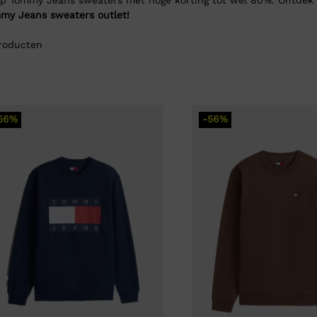
my Jeans sweaters outlet!
roducten
56%
-56%