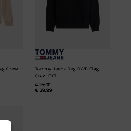
ag Crew
Tommy Jeans Reg RWB Flag
Crew EXT
Oorspronkelijke
Huidige
€
79,90
€
29,99
prijs
prijs
was:
is:
€ 79,90.
€ 29,99.