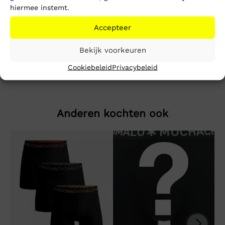
hiermee instemt.
Beschrijving
Extra informatie
Accepteer
Reg RWB Flag Crew EXT
Bekijk voorkeuren
Cookiebeleid
Privacybeleid
Anderen kochten ook