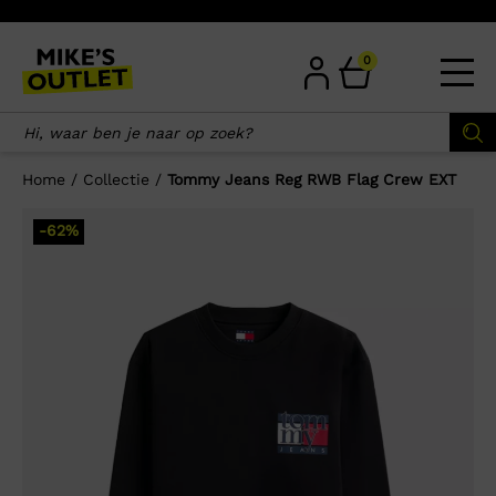
Skip
to
content
0
Home
/
Collectie
/
Tommy Jeans Reg RWB Flag Crew EXT
×
-62%
Wellicht zijn deze producten ook
interessant voor je?
-54%