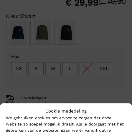
€
79,90
O
H
€
29,99
p
p
Kleur:
Zwart
w
is
€
€
Maat
XS
S
M
L
XL
XXL
1-3 werkdagen
Gratis verzending vanaf €150,-
Cookie mededeling
Mike’s kwaliteit
We gebruiken cookies om ervoor te zorgen dat onze
website zo soepel mogelijk draait. Als je doorgaat met het
Toevoegen aan winkelwagen
gebruiken van de website, gaan we er vanuit dat je