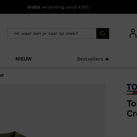
Gratis
verzending vanaf €150,-
NIEUW
Bestsellers 🔥
xt
icht zijn deze producten ook interessant voo
To
Cr