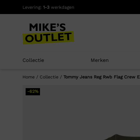
Skip
Levering:
1-3
werkdagen
to
content
Collectie
Merken
Home
/
Collectie
/
Tommy Jeans Reg Rwb Flag Crew E
-62%
Well
-54%