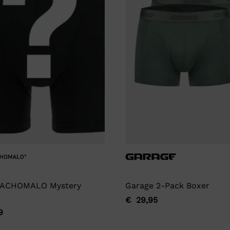
ACHOMALO Mystery
Garage 2-Pack Boxer
€
29,95
Oorspronkelijke
Huidige
9
ronkelijke
ge
prijs
prijs