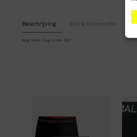
Beschrijving
Extra informatie
Reg Rwb Flag Crew Ext