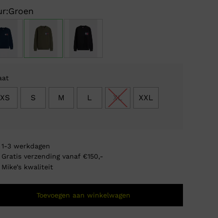
prijs
prijs
r:
Groen
was:
is:
€ 79
€ 29
aat
XS
S
M
L
XL
XXL
1-3 werkdagen
Gratis verzending vanaf €150,-
Mike’s kwaliteit
Tommy
Toevoegen aan winkelwagen
Oorsp
Huidi
€
144,8
€
59,
prijs
prijs