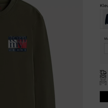
Kleu
M