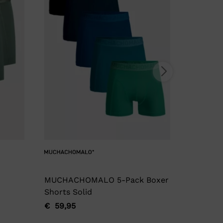
MUCHACHOMALO 5-Pack Boxer
Garage
Shorts Solid
€
17,95
Oorspro
Huidige
€
59,95
Oorspronkelijke
Huidige
prijs
prijs
prijs
prijs