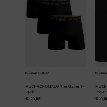
MUCHACHOMALO The Game 3-
MUCH
Pack
Boxer
€
29,95
€
9,9
Oorspronkelijke
Huidige
Oorsp
Huidi
prijs
prijs
prijs
prijs