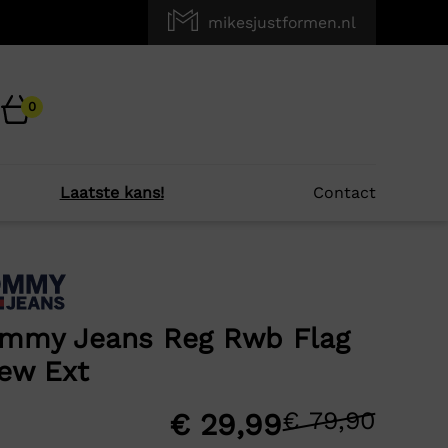
mikesjustformen.nl
0
Laatste kans!
Contact
×
r je?
mmy Jeans Reg Rwb Flag
ew Ext
-59%
€
79,90
Oors
Huid
€
29,99