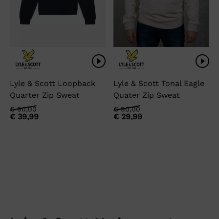
Lyle & Scott Loopback
Lyle & Scott Tonal Eagle
Quarter Zip Sweat
Quater Zip Sweat
Oorspronkelijke
Huidige
Oorspronkelijke
Huidige
€
90,00
€
90,00
€
39,99
€
29,99
prijs
prijs
prijs
prijs
was:
is:
was:
is:
€ 90,00.
€ 39,99.
€ 90,00.
€ 29,99.