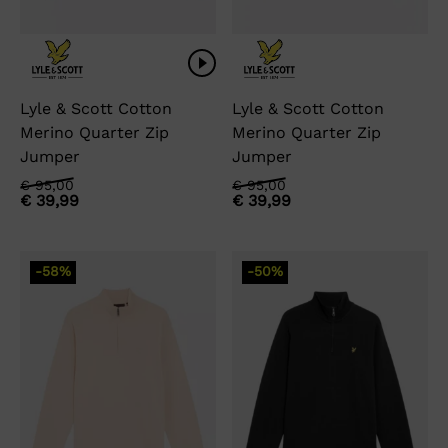
Lyle & Scott Cotton
Lyle & Scott Cotton
Merino Quarter Zip
Merino Quarter Zip
Jumper
Jumper
Oorspronkelijke
Huidige
Oorspronkelijke
Huidige
€
95,00
€
95,00
€
39,99
€
39,99
prijs
prijs
prijs
prijs
was:
is:
was:
is:
€ 95,00.
€ 39,99.
€ 95,00.
€ 39,99.
-58%
-50%