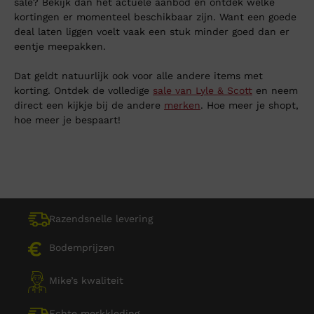
sale? Bekijk dan het actuele aanbod en ontdek welke
kortingen er momenteel beschikbaar zijn. Want een goede
deal laten liggen voelt vaak een stuk minder goed dan er
eentje meepakken.
Dat geldt natuurlijk ook voor alle andere items met
korting. Ontdek de volledige
sale van Lyle & Scott
en neem
direct een kijkje bij de andere
merken
. Hoe meer je shopt,
hoe meer je bespaart!
Razendsnelle levering
Bodemprijzen
Mike’s kwaliteit
Echte merkkleding