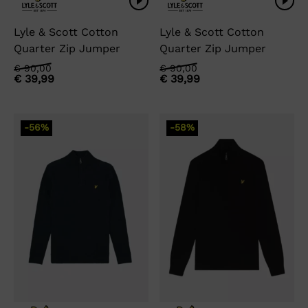
Lyle & Scott Cotton
Lyle & Scott Cotton
Quarter Zip Jumper
Quarter Zip Jumper
Oorspronkelijke
Huidige
Oorspronkelijke
Huidige
€
90,00
€
90,00
€
39,99
€
39,99
prijs
prijs
prijs
prijs
was:
is:
was:
is:
€ 90,00.
€ 39,99.
€ 90,00.
€ 39,99.
-56%
-58%