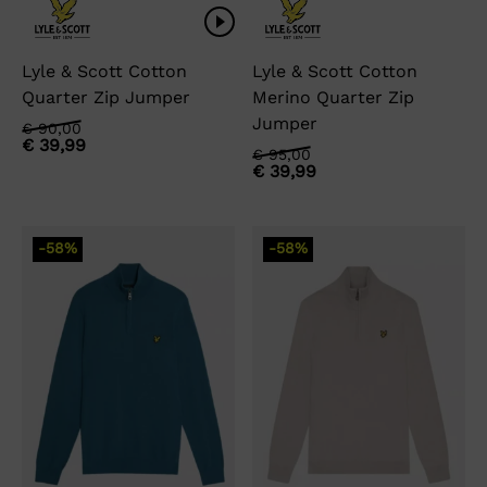
Lyle & Scott Cotton
Lyle & Scott Cotton
Quarter Zip Jumper
Merino Quarter Zip
Jumper
Oorspronkelijke
Huidige
€
90,00
€
39,99
prijs
prijs
Oorspronkelijke
Huidige
€
95,00
was:
is:
€
39,99
prijs
prijs
€ 90,00.
€ 39,99.
was:
is:
€ 95,00.
€ 39,99.
-58%
-58%