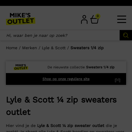
Skip
to
content
0
Home
/
Merken
/
Lyle & Scott
/
Sweaters 1/4 zip
De nieuwste collectie
Sweaters 1/4 zip
Shop op onze reguliere site
Lyle & Scott ¼ zip sweaters
outlet
Hier vind je de
Lyle & Scott ¼ zip sweater outlet
die je
zoekt! Je shopt alle Lyle & Scott hoodies en sweaters voor