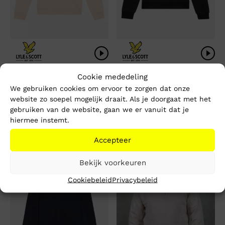
Lyle & Scott Superfine
Lyle & Scott Loopback
Cookie mededeling
Quarter Zip Sweatshirt
Quarter Zip Sweat
We gebruiken cookies om ervoor te zorgen dat onze
website zo soepel mogelijk draait. Als je doorgaat met het
Oorspronkelijke
Huidige
Oorspronkelijke
Huidige
€
95,00
€
90,00
gebruiken van de website, gaan we er vanuit dat je
€
39,99
€
45,00
prijs
prijs
prijs
prijs
hiermee instemt.
was:
is:
was:
is:
€ 95,00.
€ 39,99.
€ 90,00.
€ 45,00.
Accepteer
-56%
-67%
Bekijk voorkeuren
Cookiebeleid
Privacybeleid