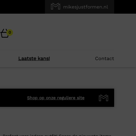
mikesjustformen.nl
0
Laatste kans!
Contact
Shop op onze reguliere site
 Perfect voor iedere outfit! Scoor de nieuwste items