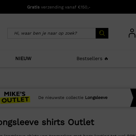
Gratis
verzending vanaf €150,-
NIEUW
Bestsellers 🔥
De nieuwste collectie
Longsleeve
ongsleeve shirts Outlet
p longsleeve shirts van topmerken met hoge korting tot wel 80%.