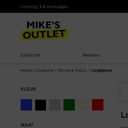
Skip
Levering:
1-3
werkdagen
to
content
Collectie
Merken
Home
/
Collectie
/
Shirts & Polo’s
/
Longsleeve
KLEUR
L
MAAT
Sho