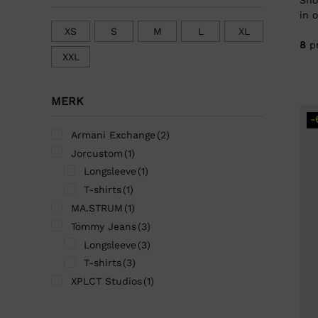
in 
XS
S
M
L
XL
8
p
XXL
MERK
-
Armani Exchange
(2)
Jorcustom
(1)
Longsleeve
(1)
T-shirts
(1)
MA.STRUM
(1)
Tommy Jeans
(3)
Longsleeve
(3)
T-shirts
(3)
XPLCT Studios
(1)