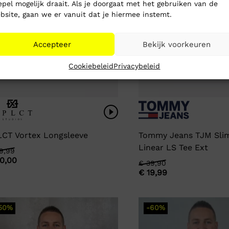
epel mogelijk draait. Als je doorgaat met het gebruiken van de
bsite, gaan we er vanuit dat je hiermee instemt.
Accepteer
Bekijk voorkeuren
Cookiebeleid
Privacybeleid
CT Vortex Longsleeve
Tommy Jeans TJM Sli
Linear LS Tee Ext
rspronkelijke
idige
9,99
0,00
Oorspronkelijke
Huidige
€
39,90
js
js
€
19,99
prijs
prijs
s:
was:
is:
69,99.
30,00.
€ 39,90.
€ 19,99.
50%
-60%