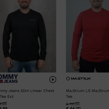
my Jeans Slim Linear Chest
Ma.Strum LS Ma.Strum
Tee Ext
Tee
rspronkelijke
idige
9,90
Oorspronkelijke
Huidige
€
110,00
9,99
€
44,00