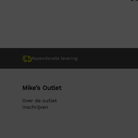
pri
pri
wa
is:
€ 
€ 1
Razendsnelle levering
Mike’s Outlet
Over de outlet
Inschrijven