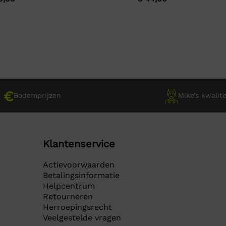
js
js
prijs
prijs
s:
was:
is:
39,90.
9,99.
€ 110,00.
€ 44,00.
Bodemprijzen
Mike’s kwalite
Klantenservice
Actievoorwaarden
Betalingsinformatie
Helpcentrum
Retourneren
Herroepingsrecht
Veelgestelde vragen