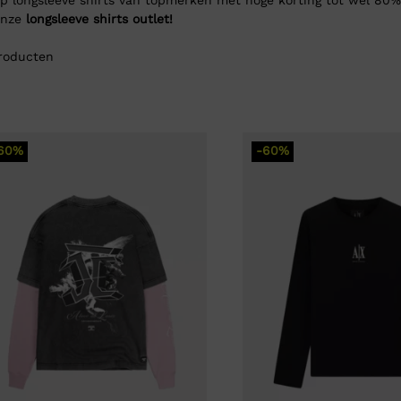
onze
longsleeve shirts outlet!
roducten
60%
-60%