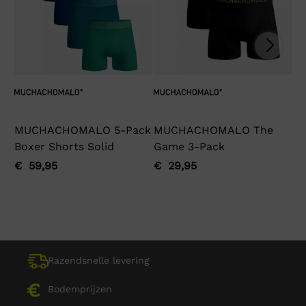
MUCHACHOMALO 5-Pack
MUCHACHOMALO The
M
Boxer Shorts Solid
Game 3-Pack
My
€
59,95
€
29,95
€
Oorspronkelijke
Huidige
Oorspronkelijke
Huidige
Oo
Hu
prijs
prijs
prijs
prijs
pri
pri
was:
is:
was:
is:
wa
is:
€ 59,95.
€ 59,95.
€ 29,95.
€ 29,95.
€ 
€ 
Razendsnelle levering
Bodemprijzen