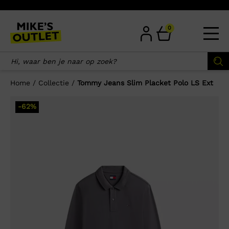
Skip
to
content
0
Home
/
Collectie
/
Tommy Jeans Slim Placket Polo LS Ext
×
-62%
Wellicht zijn deze producten ook
interessant voor je?
-65%