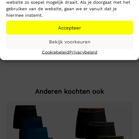
website zo soepel mogelijk draait. Als je doorgaat met het
Toevoegen aan winkelwagen
gebruiken van de website, gaan we er vanuit dat je
hiermee instemt.
Beschrijving
Extra informatie
Accepteer
Slim Placket Polo LS Ext
Bekijk voorkeuren
Ons model is 1.89m en draagt maat M
Cookiebeleid
Privacybeleid
Anderen kochten ook