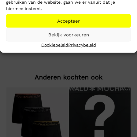
gebruiken van de website, gaan we er vanuit dat je
Toevoegen aan winkelwagen
hiermee instemt.
Accepteer
Beschrijving
Extra informatie
Bekijk voorkeuren
Slim Placket Polo LS Ext
Cookiebeleid
Privacybeleid
Anderen kochten ook