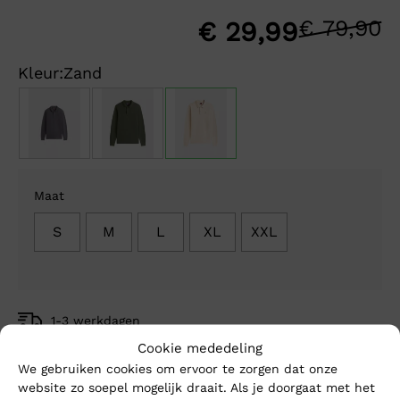
€
79,90
O
H
€
29,99
p
p
Kleur:
Zand
w
is
€
€
Maat
S
M
L
XL
XXL
1-3 werkdagen
Gratis verzending vanaf €150,-
Cookie mededeling
Mike’s kwaliteit
We gebruiken cookies om ervoor te zorgen dat onze
website zo soepel mogelijk draait. Als je doorgaat met het