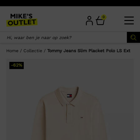
Skip
to
content
0
Home
/
Collectie
/
Tommy Jeans Slim Placket Polo LS Ext
×
-62%
Wellicht zijn deze producten ook
interessant voor je?
-57%