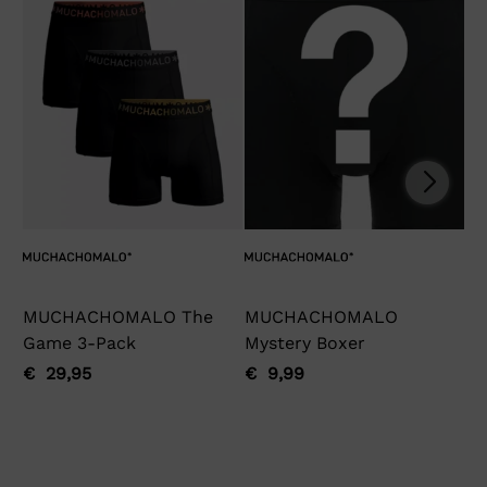
MUCHACHOMALO The
MUCHACHOMALO
Ga
Game 3-Pack
Mystery Boxer
€
Oo
Hu
pri
pri
€
29,95
€
9,99
Oorspronkelijke
Huidige
Oorspronkelijke
Huidige
wa
is:
prijs
prijs
prijs
prijs
€ 
€ 
was:
is:
was:
is:
€ 29,95.
€ 29,95.
€ 9,99.
€ 9,99.