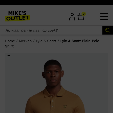
Skip
to
content
0
Home
/
Merken
/
Lyle & Scott
/
Lyle & Scott Plain Polo
Shirt
×
Wellicht zijn deze producten ook
interessant voor je?
-50%