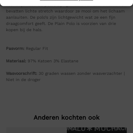
voor in je kast. De polo’s zijn gemaakt van zacht katoen en
bevatten lichte stretch waardoor ze mooi om het lichaam
aanlsuiten. De polo’s zijn lichtgewicht wat ze een fijn
draagcomfort geeft. De Plain Polo is voorzien van drie
kopen bij de hals.
Pasvorm:
Regular Fit
Materiaal:
97% Katoen 3% Elastane
Wasvoorschrift:
30 graden wassen zonder wasverzachter |
Niet in de droger
Anderen kochten ook