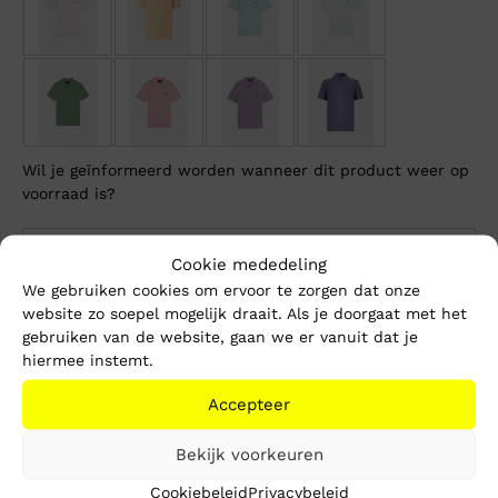
Wil je geïnformeerd worden wanneer dit product weer op
voorraad is?
Cookie mededeling
We gebruiken cookies om ervoor te zorgen dat onze
Breng me op de hoogte
website zo soepel mogelijk draait. Als je doorgaat met het
gebruiken van de website, gaan we er vanuit dat je
hiermee instemt.
Dit product is momenteel niet op voorraad.
Accepteer
Beschrijving
Extra informatie
Bekijk voorkeuren
Cookiebeleid
Privacybeleid
Het Plain Polo shirt van Lyle & Scott is de perfecte basis