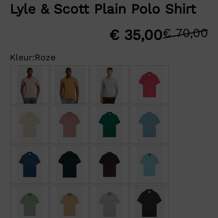
Lyle & Scott Plain Polo Shirt
€
70,00
O
H
€
35,00
p
p
Kleur:
Roze
w
is
€
€