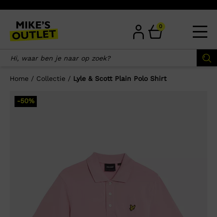
Skip
to
content
0
Home
/
Collectie
/
Lyle & Scott Plain Polo Shirt
×
-50%
Wellicht zijn deze producten ook
interessant voor je?
-57%