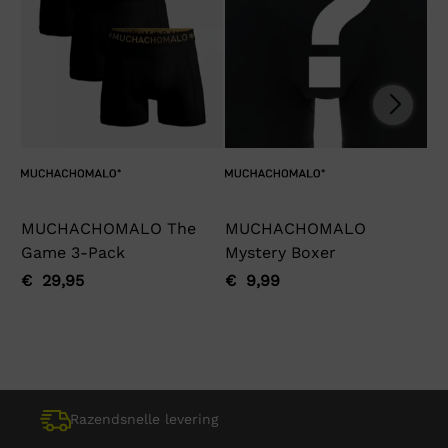
MUCHACHOMALO The
MUCHACHOMALO
Ga
Game 3-Pack
Mystery Boxer
€
Oo
Hu
pri
pri
€
29,95
€
9,99
Oorspronkelijke
Huidige
Oorspronkelijke
Huidige
wa
is:
prijs
prijs
prijs
prijs
€ 
€ 
was:
is:
was:
is:
€ 29,95.
€ 29,95.
€ 9,99.
€ 9,99.
Razendsnelle levering