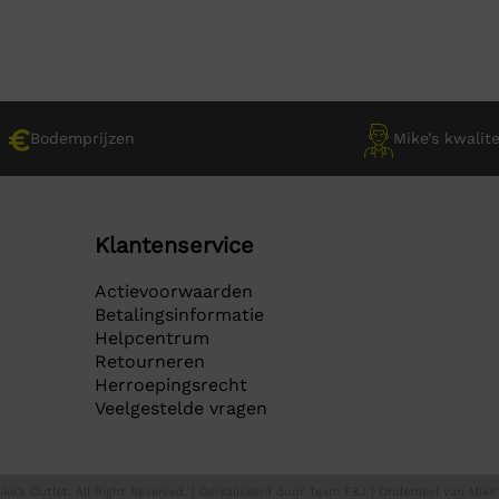
€ 29,95.
€ 29,95.
9.
9.
Bodemprijzen
Mike’s kwalite
Klantenservice
Actievoorwaarden
Betalingsinformatie
Helpcentrum
Retourneren
Herroepingsrecht
Veelgestelde vragen
ke’s Outlet. All Right Reserved. | Gerealiseerd door
Team F&J
| Onderdeel van
Mike