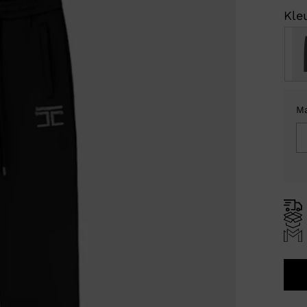
Kleu
M