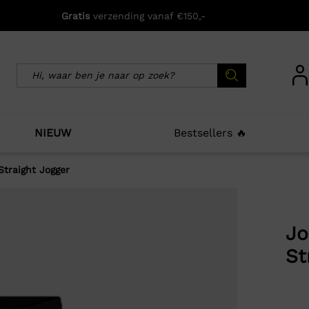
Gratis
verzending vanaf €150,-
NIEUW
Bestsellers 🔥
Straight Jogger
icht zijn deze producten ook interessant voo
Jo
St