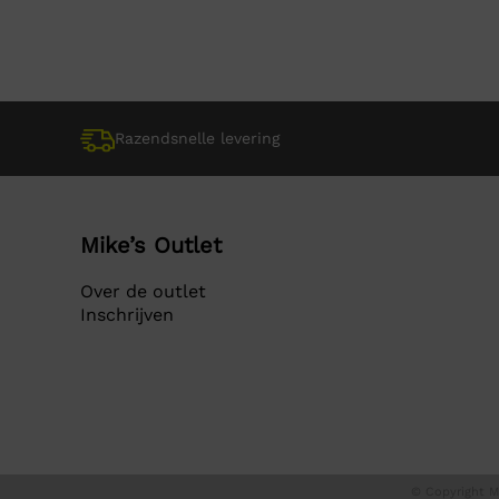
was:
is:
was:
is:
€ 29,95.
€ 29,95.
€ 9,9
€ 9,9
Razendsnelle levering
Mike’s Outlet
Over de outlet
Inschrijven
© Copyright Mi