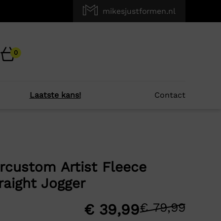
mikesjustformen.nl
0
Laatste kans!
Contact
×
r je?
rcustom Artist Fleece
raight Jogger
-50%
€
79,99
Oors
Huid
€
39,99