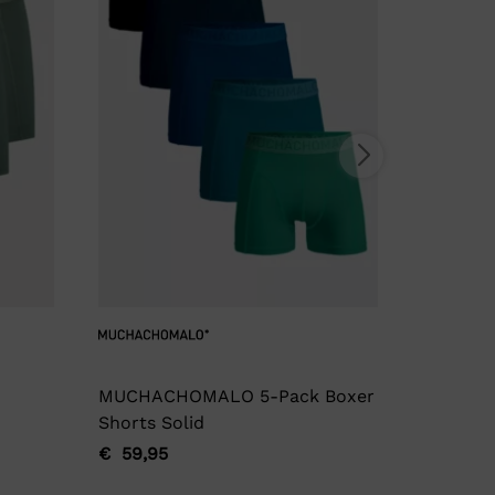
MUCHACHOMALO 5-Pack Boxer
Garage
Shorts Solid
€
17,95
Oorspro
Huidige
€
59,95
Oorspronkelijke
Huidige
prijs
prijs
prijs
prijs
was:
is: