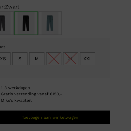
prijs
prijs
r:
Zwart
was:
is:
€ 79
€ 39
aat
XS
S
M
L
XL
XXL
1-3 werkdagen
Gratis verzending vanaf €150,-
Mike’s kwaliteit
Jorcus
Toevoegen aan winkelwagen
Oorsp
Huidi
€
79,9
€
39,
prijs
prijs