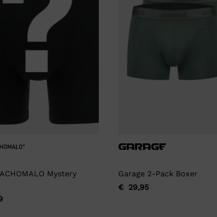
ACHOMALO Mystery
Garage 2-Pack Boxer
€
29,95
Oorspronkelijke
Huidige
9
ronkelijke
ge
prijs
prijs
was:
is: