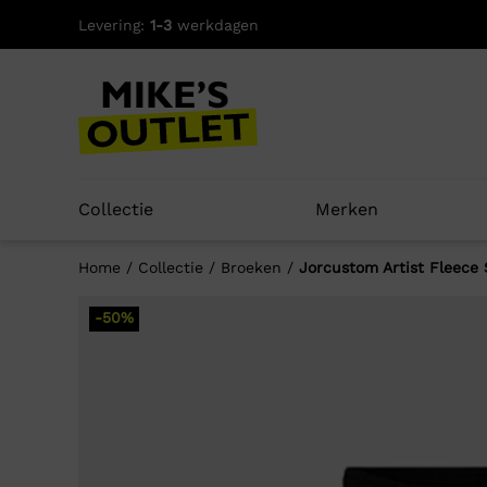
Skip
Levering:
1-3
werkdagen
to
content
Collectie
Merken
Home
/
Collectie
/
Broeken
/
Jorcustom Artist Fleece 
-50%
Well
-50%