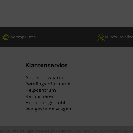
€ 29,95.
€ 29,95.
9.
9.
Bodemprijzen
Mike’s kwalite
Klantenservice
Actievoorwaarden
Betalingsinformatie
Helpcentrum
Retourneren
Herroepingsrecht
Veelgestelde vragen
ke’s Outlet. All Right Reserved. | Gerealiseerd door
Team F&J
| Onderdeel van
Mike