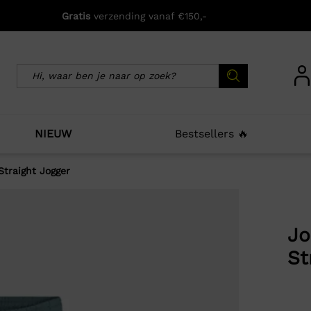
Gratis
verzending vanaf €150,-
NIEUW
Bestsellers 🔥
Straight Jogger
icht zijn deze producten ook interessant voo
Jo
St