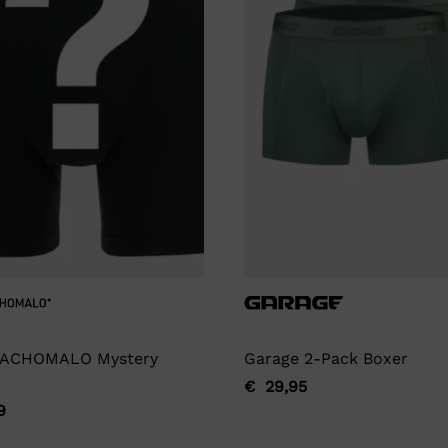
ACHOMALO Mystery
Garage 2-Pack Boxer
€
29,95
Oorspronkelijke
Huidige
9
ronkelijke
ge
prijs
prijs
was:
is: