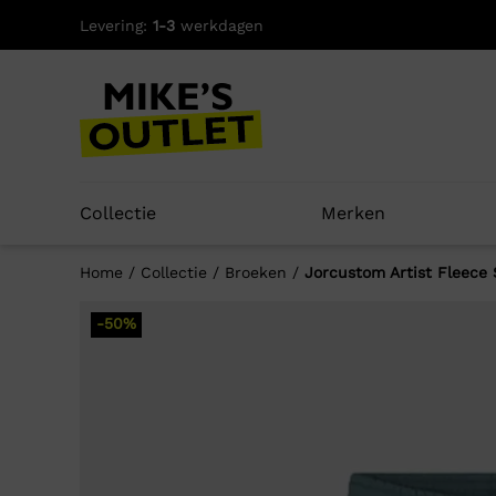
Skip
Levering:
1-3
werkdagen
to
content
Collectie
Merken
Home
/
Collectie
/
Broeken
/
Jorcustom Artist Fleece 
-50%
Well
-50%