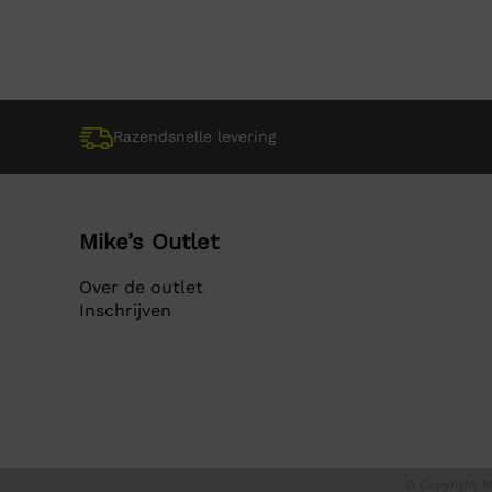
was:
is:
was:
is:
€ 29,95.
€ 29,95.
€ 9,9
€ 9,9
Razendsnelle levering
Mike’s Outlet
Over de outlet
Inschrijven
© Copyright Mi