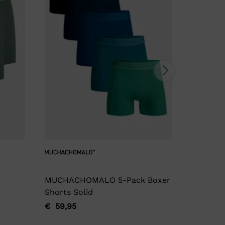
MUCHACHOMALO 5-Pack Boxer
Garage
Shorts Solid
€
17,95
Oorspro
Huidige
€
59,95
Oorspronkelijke
Huidige
prijs
prijs
prijs
prijs
was:
is: