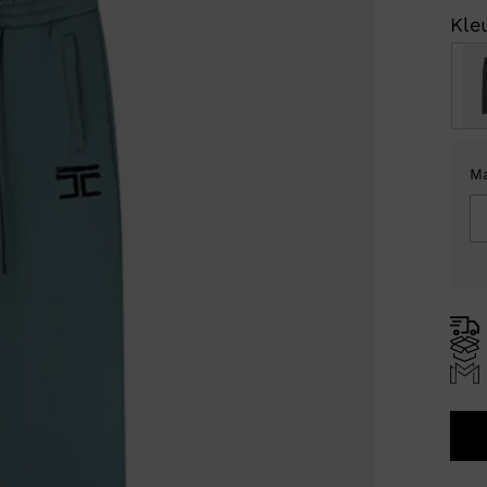
Kleu
M