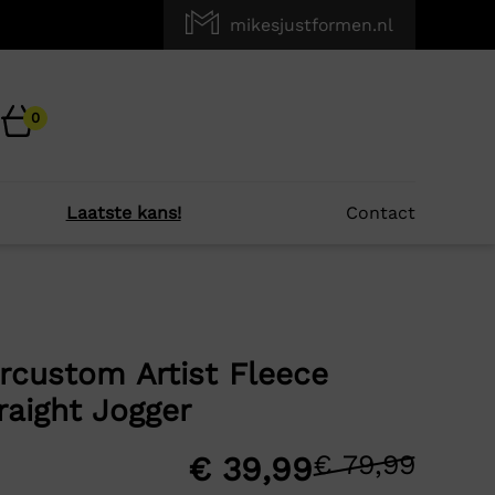
mikesjustformen.nl
0
Laatste kans!
Contact
×
r je?
rcustom Artist Fleece
raight Jogger
-50%
€
79,99
Oors
Huid
€
39,99