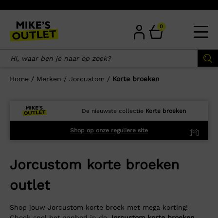
Skip
to
content
0
Home
/
Merken
/
Jorcustom
/
Korte broeken
De nieuwste collectie
Korte broeken
Shop op onze reguliere site
Jorcustom korte broeken
outlet
Shop jouw Jorcustom korte broek met mega korting!
Check snel het aanbod in de
Jorcustom korte broeken