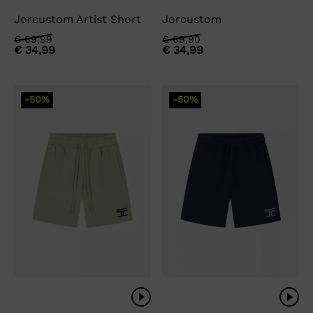
Jorcustom Artist Short
Jorcustom
Oorspronkelijke
Huidige
Oorspronkelijke
Huidige
€
69,99
€
69,90
€
34,99
€
34,99
prijs
prijs
prijs
prijs
was:
is:
was:
is:
€ 69,99.
€ 34,99.
€ 69,90.
€ 34,99.
-50%
-50%