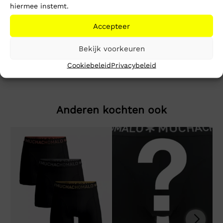
hiermee instemt.
Beschrijving
Extra informatie
Accepteer
Artist Short
Bekijk voorkeuren
Cookiebeleid
Privacybeleid
Anderen kochten ook