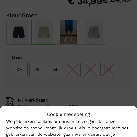
O
H
€
34,99
p
p
Kleur:
Groen
w
is
€
€
Maat
XS
S
M
L
XL
XXL
1-3 werkdagen
Gratis verzending vanaf €150,-
Mike’s kwaliteit
Cookie mededeling
We gebruiken cookies om ervoor te zorgen dat onze
website zo soepel mogelijk draait. Als je doorgaat met het
Toevoegen aan winkelwagen
gebruiken van de website, gaan we er vanuit dat je