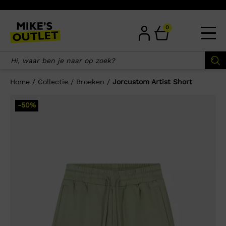
Skip
to
content
0
Home
/
Collectie
/
Broeken
/
Jorcustom Artist Short
×
-50%
Wellicht zijn deze producten ook
interessant voor je?
-50%