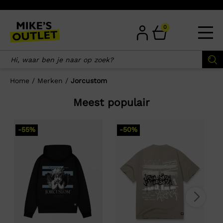
Skip
to
content
0
Home
/
Merken
/
Jorcustom
Meest populair
-55%
-50%