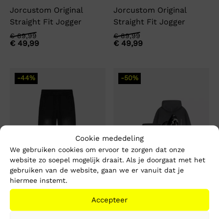
Jorcustom Original
Jorcustom Original
Straight Fit Jogger
Straight Fit Jogger
Oorspronkelijke
Huidige
Oorspronkelijke
Huidige
€
89,99
€
89,99
€
49,99
€
49,99
prijs
prijs
prijs
prijs
was:
is:
was:
is:
€ 89,99.
€ 49,99.
€ 89,99.
€ 49,99.
-44%
-50%
Cookie mededeling
We gebruiken cookies om ervoor te zorgen dat onze
website zo soepel mogelijk draait. Als je doorgaat met het
gebruiken van de website, gaan we er vanuit dat je
hiermee instemt.
Accepteer