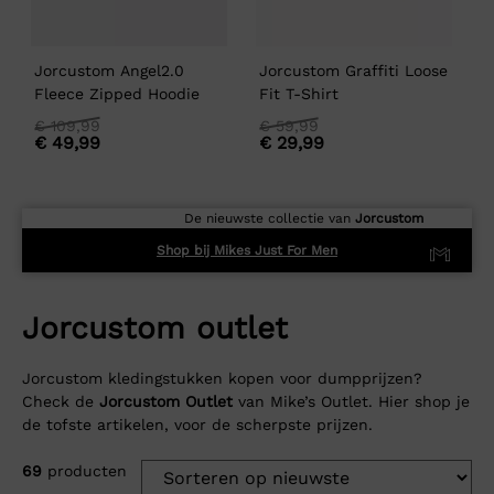
Jorcustom Angel2.0
Jorcustom Graffiti Loose
J
Fleece Zipped Hoodie
Fit T-Shirt
F
Oorspronkelijke
Huidige
Oorspronkelijke
Huidige
O
H
€
109,99
€
59,99
€
49,99
€
29,99
prijs
prijs
prijs
prijs
p
p
was:
is:
was:
is:
w
i
€
€
€
€
109,99
109,99.
59,99
59,99.
5
5
De nieuwste collectie van
Jorcustom
Shop bij Mikes Just For Men
Jorcustom outlet
Jorcustom kledingstukken kopen voor dumpprijzen?
Check de
Jorcustom Outlet
van Mike’s Outlet. Hier shop je
de tofste artikelen, voor de scherpste prijzen.
69
producten