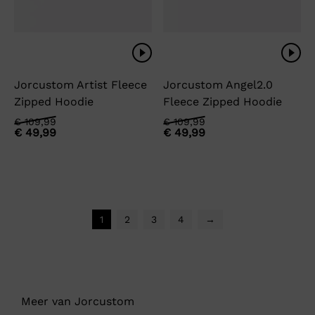
Jorcustom Artist Fleece
Jorcustom Angel2.0
Zipped Hoodie
Fleece Zipped Hoodie
Oorspronkelijke
Huidige
Oorspronkelijke
Huidige
€
109,99
€
109,99
€
49,99
€
49,99
prijs
prijs
prijs
prijs
was:
is:
was:
is:
€ 109,99.
€ 49,99.
€ 109,99.
€ 49,99.
1
2
3
4
→
Meer van Jorcustom