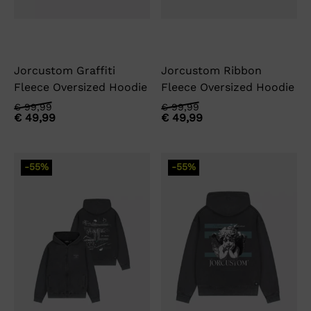
Jorcustom Graffiti
Jorcustom Ribbon
Fleece Oversized Hoodie
Fleece Oversized Hoodie
Oorspronkelijke
Huidige
Oorspronkelijke
Huidige
€
99,99
€
99,99
€
49,99
€
49,99
prijs
prijs
prijs
prijs
was:
is:
was:
is:
€ 99,99.
€ 49,99.
€ 99,99.
€ 49,99.
-55%
-55%