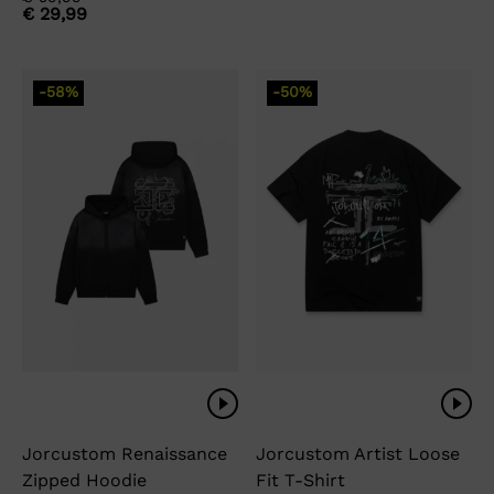
was:
is:
€
29,99
prijs
prijs
€ 69,99.
€ 34,99.
was:
is:
€ 59,99.
€ 29,99.
-58%
-50%
Jorcustom Renaissance
Jorcustom Artist Loose
Zipped Hoodie
Fit T-Shirt