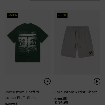
-50%
-50%
Jorcustom Graffiti
Jorcustom Artist Short
Loose Fit T-Shirt
Oorspronkelijke
Huidige
€
69,99
€
34,99
prijs
prijs
Oorspronkelijke
Huidige
€
59,99