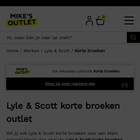
Skip
to
content
0
Home
/
Merken
/
Lyle & Scott
/
Korte broeken
De nieuwste collectie
Korte broeken
Shop op onze reguliere site
Lyle & Scott korte broeken
outlet
Wil jij ook Lyle & Scott korte broeken voor een klein
prijsje? Check dan snel de
Lyle & Scott korte broeken