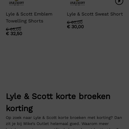
Lyle & Scott Emblem
Lyle & Scott Sweat Short
Towelling Shorts
Oorspronkelijke
Huidige
€
60,00
€
30,00
prijs
prijs
Oorspronkelijke
Huidige
€
65,00
was:
is:
€
32,50
prijs
prijs
€ 60,00.
€ 30,00.
was:
is:
€ 65,00.
€ 32,50.
Lyle & Scott korte broeken
korting
Op zoek naar Lyle & Scott korte broeken met korting? Dan
zit je bij Mike’s Outlet helemaal goed. Waarom meer