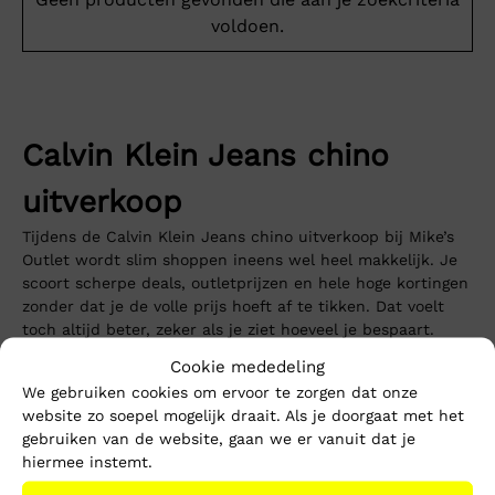
voldoen.
Calvin Klein Jeans chino
uitverkoop
Tijdens de Calvin Klein Jeans chino uitverkoop bij Mike’s
Outlet wordt slim shoppen ineens wel heel makkelijk. Je
scoort scherpe deals, outletprijzen en hele hoge kortingen
zonder dat je de volle prijs hoeft af te tikken. Dat voelt
toch altijd beter, zeker als je ziet hoeveel je bespaart.
Cookie mededeling
Bij de Calvin Klein Jeans chino uitverkoop profiteer je van
We gebruiken cookies om ervoor te zorgen dat onze
sale-items en afgeprijsde modellen die regelmatig worden
website zo soepel mogelijk draait. Als je doorgaat met het
vernieuwd. Ideaal als je graag wacht op een goede
gebruiken van de website, gaan we er vanuit dat je
aanbieding en liever korting pakt dan onnodig teveel
hiermee instemt.
betaalt. Soms geeft een goede deal vinden bijna hetzelfde
gevoel als geld terugkrijgen, vinden wij bij Mike’s Outlet.