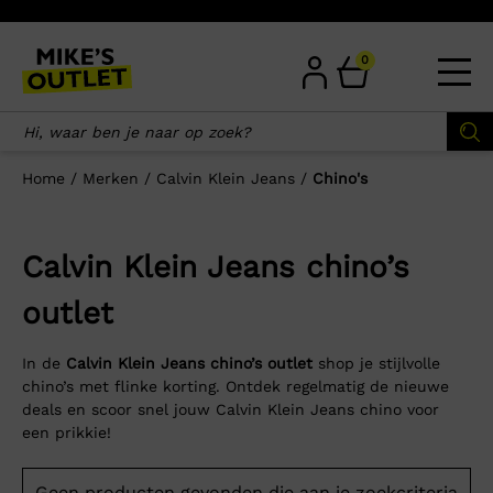
Skip
to
content
0
Home
/
Merken
/
Calvin Klein Jeans
/
Chino's
Calvin Klein Jeans chino’s
outlet
In de
Calvin Klein Jeans chino’s outlet
shop je stijlvolle
chino’s met flinke korting. Ontdek regelmatig de nieuwe
deals en scoor snel jouw Calvin Klein Jeans chino voor
een prikkie!
Geen producten gevonden die aan je zoekcriteria