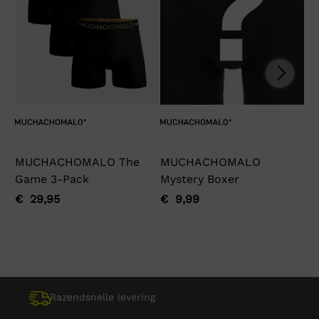
MUCHACHOMALO The
MUCHACHOMALO
Ga
Game 3-Pack
Mystery Boxer
€
Oo
Hu
pri
pri
€
29,95
€
9,99
Oorspronkelijke
Huidige
Oorspronkelijke
Huidige
wa
is:
prijs
prijs
prijs
prijs
€ 
€ 
was:
is:
was:
is:
€ 29,95.
€ 29,95.
€ 9,99.
€ 9,99.
Razendsnelle levering