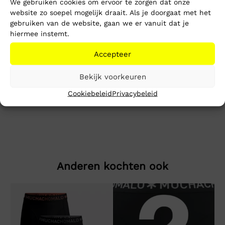
We gebruiken cookies om ervoor te zorgen dat onze
Gratis verzending vanaf €150,-
website zo soepel mogelijk draait. Als je doorgaat met het
Mike’s kwaliteit
gebruiken van de website, gaan we er vanuit dat je
hiermee instemt.
Toevoegen aan winkelwagen
Accepteer
Beschrijving
Extra informatie
Bekijk voorkeuren
Cookiebeleid
Privacybeleid
Potenza T-Shirt
Anderen kochten ook