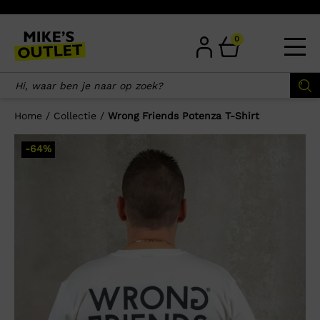
Skip
to
content
0
Home
/
Collectie
/
Wrong Friends Potenza T-Shirt
×
-64%
Wellicht zijn deze producten ook
interessant voor je?
-58%