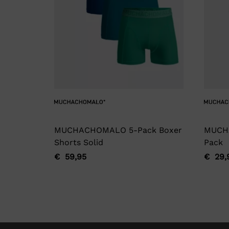
MUCHACHOMALO 5-Pack Boxer
MUCH
Shorts Solid
Pack
€
59,95
€
29,
Oorspronkelijke
Huidige
Oorsp
Huidi
prijs
prijs
prijs
prijs
was:
is:
was:
is:
€ 59,95.
€ 59,95.
€ 29,
€ 29,