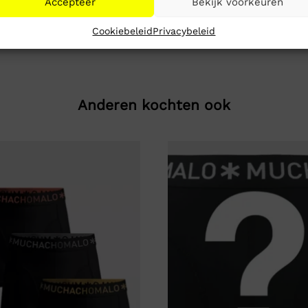
Accepteer
Bekijk voorkeuren
Cookiebeleid
Privacybeleid
Anderen kochten ook