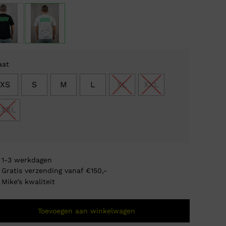
was:
is:
€ 59
€ 24
aat
XS
S
M
L
XL
XXL
XXXL
1-3 werkdagen
Gratis verzending vanaf €150,-
Mike’s kwaliteit
Wrong 
Oorsp
Huidi
€
59,9
Toevoegen aan winkelwagen
€
24,
prijs
prijs