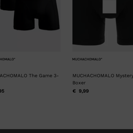
ACHOMALO The Game 3-
MUCHACHOMALO Myster
Boxer
95
€
9,99
ronkelijke
ge
Oorspronkelijke
Huidige
prijs
prijs
was:
is:
95.
95.
€ 9,99.
€ 9,99.