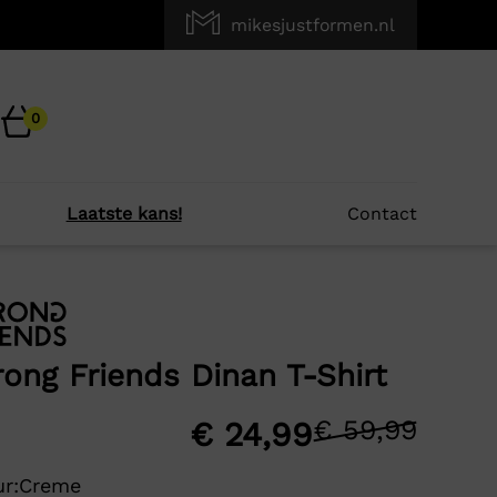
mikesjustformen.nl
0
Laatste kans!
Contact
×
r je?
ong Friends Dinan T-Shirt
-58%
€
59,99
Oors
Huid
€
24,99
prijs
prijs
r:
Creme