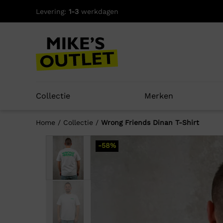
Skip
Levering:
1-3
werkdagen
to
content
Collectie
Merken
Home
/
Collectie
/
Wrong Friends Dinan T-Shirt
-58%
Well
-58%