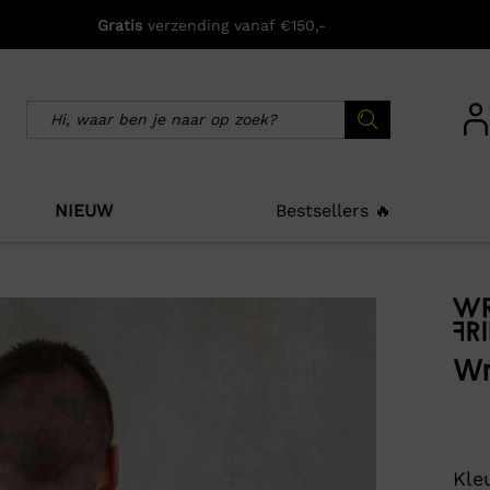
Gratis
verzending vanaf €150,-
NIEUW
Bestsellers 🔥
icht zijn deze producten ook interessant voo
Wr
Kleu