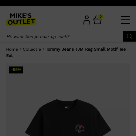
Skip
to
content
0
Home
/
Collectie
/
Tommy Jeans TJM Reg Small Motif Tee
Ext
×
-55%
Wellicht zijn deze producten ook
interessant voor je?
-55%