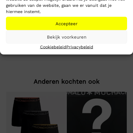
gebruiken van de website, gaan we er vanuit dat je
Toevoegen aan winkelwagen
hiermee instemt.
Accepteer
Beschrijving
Extra informatie
Bekijk voorkeuren
TJM Reg Small Motif Tee Ext
Cookiebeleid
Privacybeleid
Anderen kochten ook