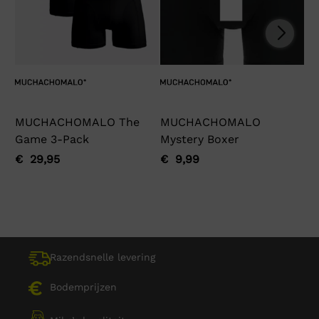
MUCHACHOMALO The
MUCHACHOMALO
Ga
Game 3-Pack
Mystery Boxer
€
Oo
Hu
pri
pri
€
29,95
€
9,99
Oorspronkelijke
Huidige
Oorspronkelijke
Huidige
wa
is:
prijs
prijs
prijs
prijs
€ 
€ 
was:
is:
was:
is:
€ 29,95.
€ 29,95.
€ 9,99.
€ 9,99.
Razendsnelle levering
Bodemprijzen