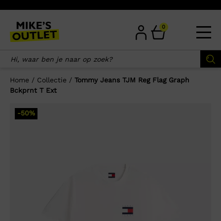
Skip
to
content
0
Home
/
Collectie
/
Tommy Jeans TJM Reg Flag Graph
Bckprnt T Ext
×
-50%
Wellicht zijn deze producten ook
interessant voor je?
-50%