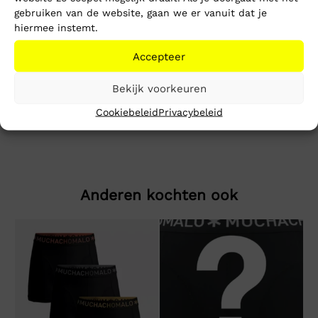
gebruiken van de website, gaan we er vanuit dat je
Toevoegen aan winkelwagen
hiermee instemt.
Accepteer
Beschrijving
Extra informatie
Bekijk voorkeuren
TJM Reg Flag Graph Bckprnt T Ext
Cookiebeleid
Privacybeleid
Anderen kochten ook