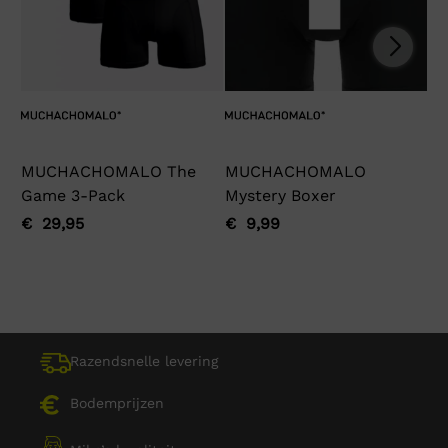
MUCHACHOMALO The
MUCHACHOMALO
Ga
Game 3-Pack
Mystery Boxer
€
Oo
Hu
pri
pri
€
29,95
€
9,99
Oorspronkelijke
Huidige
Oorspronkelijke
Huidige
wa
is:
prijs
prijs
prijs
prijs
€ 
€ 
was:
is:
was:
is:
€ 29,95.
€ 29,95.
€ 9,99.
€ 9,99.
Razendsnelle levering
Bodemprijzen