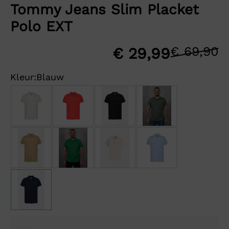
Tommy Jeans Slim Placket
Polo EXT
€
69,90
O
H
€
29,99
p
p
Kleur:
Blauw
w
is
€
€