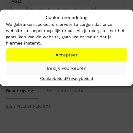
Maat
XS
S
M
L
XL
Cookie mededeling
We gebruiken cookies om ervoor te zorgen dat onze
website zo soepel mogelijk draait. Als je doorgaat met het
gebruiken van de website, gaan we er vanuit dat je
hiermee instemt.
1-3 werkdagen
Gratis verzending vanaf €150,-
Accepteer
Mike’s kwaliteit
Bekijk voorkeuren
Toevoegen aan winkelwagen
Cookiebeleid
Privacybeleid
Beschrijving
Extra informatie
Slim Placket Polo EXT