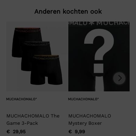
Anderen kochten ook
MUCHACHOMALO The
MUCHACHOMALO
Ga
Game 3-Pack
Mystery Boxer
€
Oo
Hu
pri
pri
€
29,95
€
9,99
Oorspronkelijke
Huidige
Oorspronkelijke
Huidige