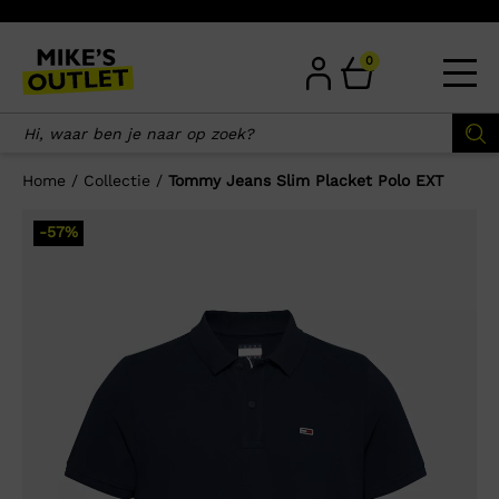
Skip
to
content
0
Home
/
Collectie
/
Tommy Jeans Slim Placket Polo EXT
×
-57%
Wellicht zijn deze producten ook
interessant voor je?
-57%