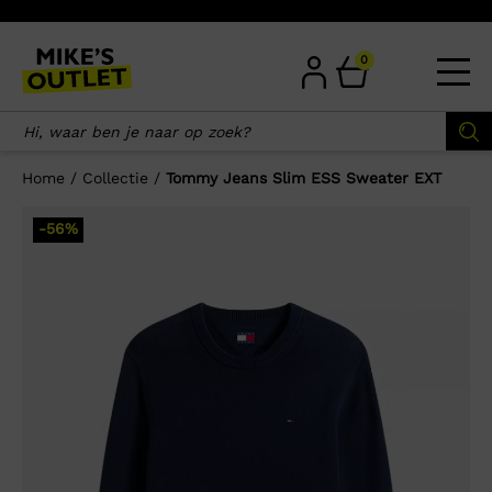
Skip
to
content
0
Home
/
Collectie
/
Tommy Jeans Slim ESS Sweater EXT
×
-56%
Wellicht zijn deze producten ook
interessant voor je?
-50%