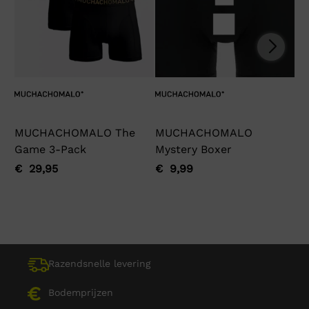
MUCHACHOMALO The
MUCHACHOMALO
Ga
Game 3-Pack
Mystery Boxer
€
Oo
Hu
pri
pri
€
29,95
€
9,99
Oorspronkelijke
Huidige
Oorspronkelijke
Huidige
wa
is:
prijs
prijs
prijs
prijs
€ 
€ 
was:
is:
was:
is:
€ 29,95.
€ 29,95.
€ 9,99.
€ 9,99.
Razendsnelle levering
Bodemprijzen