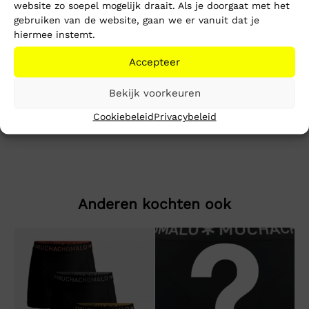
website zo soepel mogelijk draait. Als je doorgaat met het
Toevoegen aan winkelwagen
gebruiken van de website, gaan we er vanuit dat je
hiermee instemt.
Beschrijving
Extra informatie
Accepteer
Slim ESS Sweater EXT
Bekijk voorkeuren
Cookiebeleid
Privacybeleid
Ons model is 1.75m en draagt maat M
Anderen kochten ook