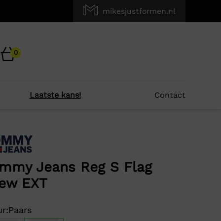
mikesjustformen.nl
0
Laatste kans!
Contact
×
r je?
mmy Jeans Reg S Flag
ew EXT
-50%
r:
Paars