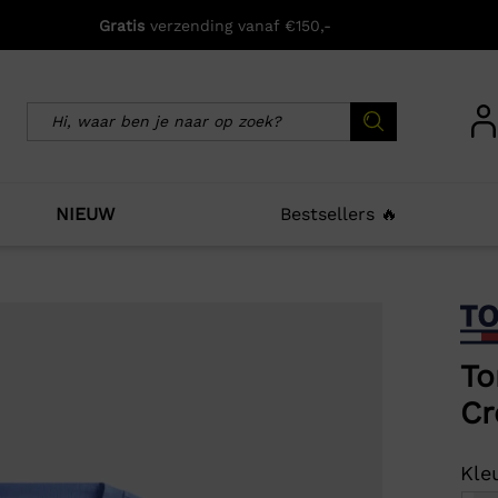
Gratis
verzending vanaf €150,-
NIEUW
Bestsellers 🔥
icht zijn deze producten ook interessant voo
To
Cr
Kleu