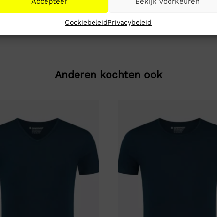
Accepteer
Bekijk voorkeuren
Cookiebeleid
Privacybeleid
Anderen kochten ook