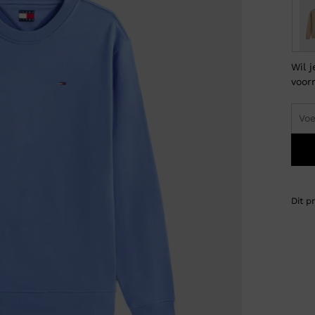
Wil 
voor
Dit p