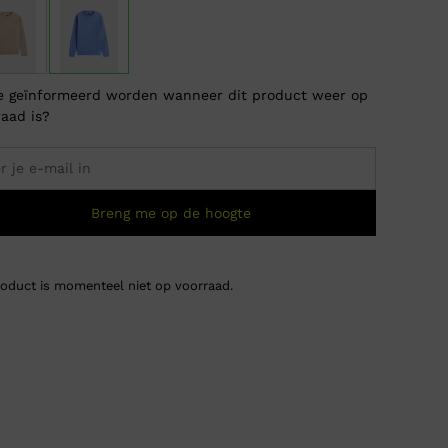
je geïnformeerd worden wanneer dit product weer op
raad is?
Breng me op de hoogte
roduct is momenteel niet op voorraad.
Tommy 
Oorsp
Huidi
€
39,9
€
19,9
prijs
prijs