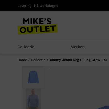
Skip
Levering:
1-3
werkdagen
to
content
Collectie
Merken
Home
/
Collectie
/
Tommy Jeans Reg S Flag Crew EXT
Well
-75%