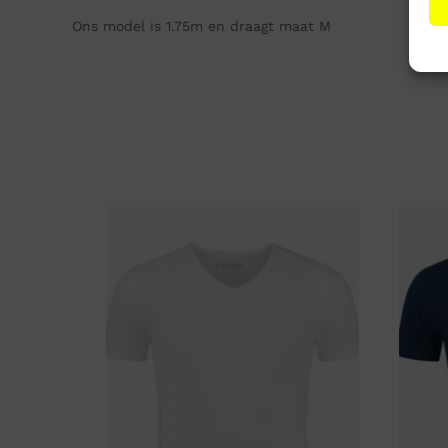
Ons model is 1.75m en draagt maat M