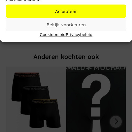
Beschrijving
Extra informatie
Accepteer
Reg rwb Flag Tee Ext
Bekijk voorkeuren
Cookiebeleid
Privacybeleid
Anderen kochten ook