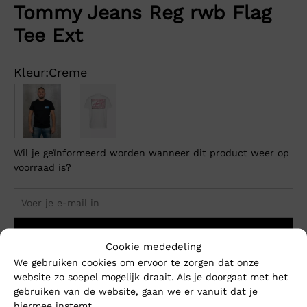
Tommy Jeans Reg rwb Flag
Tee Ext
Kleur:
Creme
Wil je geïnformeerd worden wanneer dit product weer op
voorraad is?
Breng me op de hoogte
Cookie mededeling
We gebruiken cookies om ervoor te zorgen dat onze
website zo soepel mogelijk draait. Als je doorgaat met het
Dit product is momenteel niet op voorraad.
gebruiken van de website, gaan we er vanuit dat je
hiermee instemt.