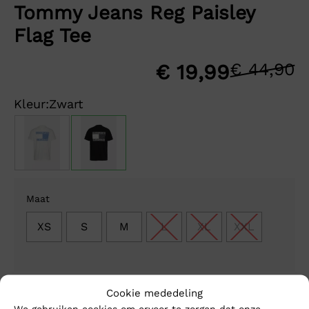
Tommy Jeans Reg Paisley
Flag Tee
€
44,90
O
H
€
19,99
p
p
Kleur:
Zwart
w
is
€
€
Maat
XS
S
M
L
XL
XXL
Cookie mededeling
1-3 werkdagen
We gebruiken cookies om ervoor te zorgen dat onze