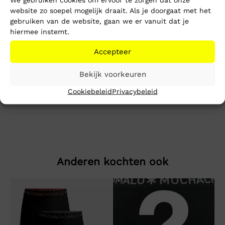
Gratis verzending vanaf €150,-
website zo soepel mogelijk draait. Als je doorgaat met het
Mike’s kwaliteit
gebruiken van de website, gaan we er vanuit dat je
hiermee instemt.
Toevoegen aan winkelwagen
Accepteer
Beschrijving
Extra informatie
Bekijk voorkeuren
Cookiebeleid
Privacybeleid
Reg Paisley Flag Tee
Anderen kochten ook