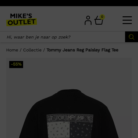
Skip
to
content
0
Home
/
Collectie
/
Tommy Jeans Reg Paisley Flag Tee
×
-55%
Wellicht zijn deze producten ook
interessant voor je?
-55%