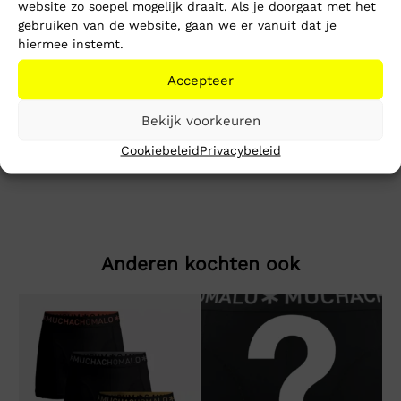
website zo soepel mogelijk draait. Als je doorgaat met het
Toevoegen aan winkelwagen
gebruiken van de website, gaan we er vanuit dat je
hiermee instemt.
Beschrijving
Extra informatie
Accepteer
Reg Melange Flag Sweater
Bekijk voorkeuren
Ons model is 1.78m en draagt maat XL
Cookiebeleid
Privacybeleid
Anderen kochten ook