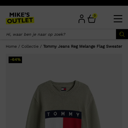
Skip
to
content
0
Home
/
Collectie
/
Tommy Jeans Reg Melange Flag Sweater
×
-64%
Wellicht zijn deze producten ook
interessant voor je?
-50%