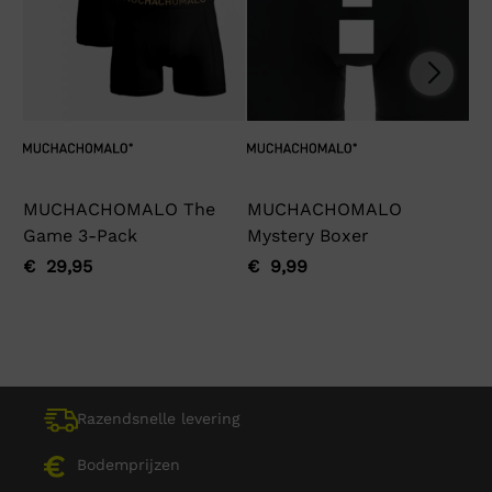
MUCHACHOMALO The
MUCHACHOMALO
Ga
Game 3-Pack
Mystery Boxer
€
Oo
Hu
pri
pri
€
29,95
€
9,99
Oorspronkelijke
Huidige
Oorspronkelijke
Huidige
wa
is:
prijs
prijs
prijs
prijs
€ 
€ 
was:
is:
was:
is:
€ 29,95.
€ 29,95.
€ 9,99.
€ 9,99.
Razendsnelle levering
Bodemprijzen