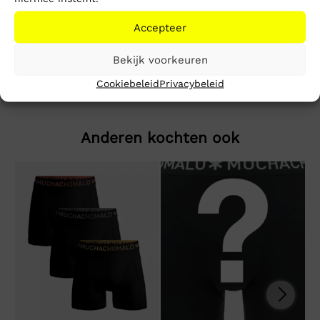
Beschrijving
Extra informatie
Accepteer
Reg Dna Graphic Tee
Bekijk voorkeuren
Cookiebeleid
Privacybeleid
Anderen kochten ook