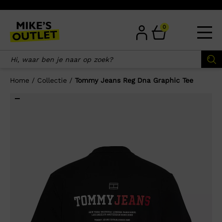
Skip
to
content
0
Home
/
Collectie
/
Tommy Jeans Reg Dna Graphic Tee
×
Wellicht zijn deze producten ook
interessant voor je?
-50%