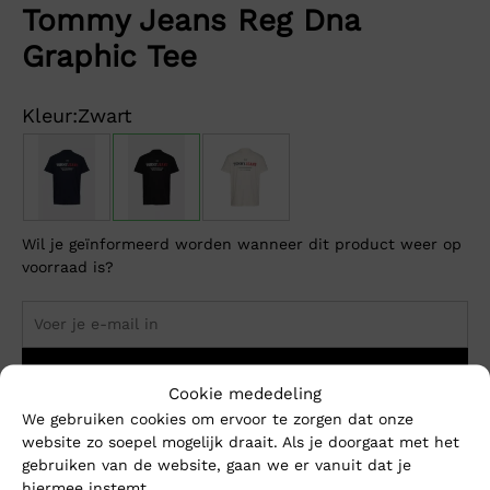
Tommy Jeans Reg Dna
Graphic Tee
Kleur:
Zwart
Wil je geïnformeerd worden wanneer dit product weer op
voorraad is?
Breng me op de hoogte
Cookie mededeling
We gebruiken cookies om ervoor te zorgen dat onze
website zo soepel mogelijk draait. Als je doorgaat met het
Dit product is momenteel niet op voorraad.
gebruiken van de website, gaan we er vanuit dat je
hiermee instemt.