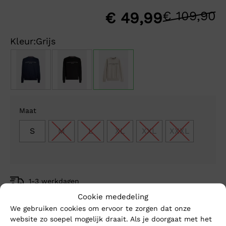
€
109,90
O
H
€
49,99
p
p
Kleur:
Grijs
w
is
€
€
Maat
S
M
L
XL
XXL
XXXL
1-3 werkdagen
Gratis verzending vanaf €150,-
Cookie mededeling
Mike’s kwaliteit
We gebruiken cookies om ervoor te zorgen dat onze
website zo soepel mogelijk draait. Als je doorgaat met het