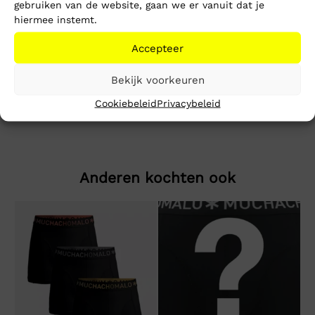
gebruiken van de website, gaan we er vanuit dat je
Toevoegen aan winkelwagen
hiermee instemt.
Accepteer
Beschrijving
Extra informatie
Bekijk voorkeuren
Tommy Logo Sweatshirt
Cookiebeleid
Privacybeleid
Anderen kochten ook