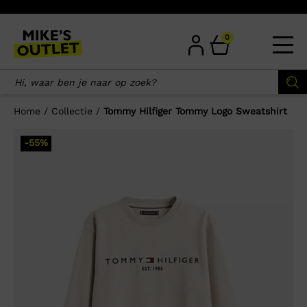
Skip
to
content
0
Home
/
Collectie
/
Tommy Hilfiger Tommy Logo Sweatshirt
×
-55%
Wellicht zijn deze producten ook
interessant voor je?
-55%