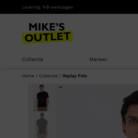
Skip
Levering:
1-3
werkdagen
to
content
Collectie
Merken
Home
/
Collectie
/
Replay Polo
Well
-60%