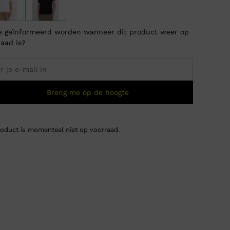
je geïnformeerd worden wanneer dit product weer op
raad is?
Breng me op de hoogte
roduct is momenteel niet op voorraad.
Purewh
Oorsp
Huidi
€
79,9
€
34,
prijs
prijs