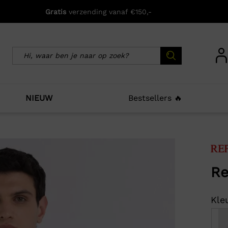
Gratis
verzending vanaf €150,-
NIEUW
Bestsellers 🔥
icht zijn deze producten ook interessant voo
Re
Kleu