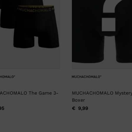
ACHOMALO The Game 3-
MUCHACHOMALO Myster
Boxer
95
€
9,99
ronkelijke
ge
Oorspronkelijke
Huidige
prijs
prijs
was:
is: