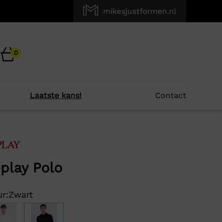
mikesjustformen.nl
0
Laatste kans!
Contact
×
r je?
play Polo
-56%
r:
Zwart