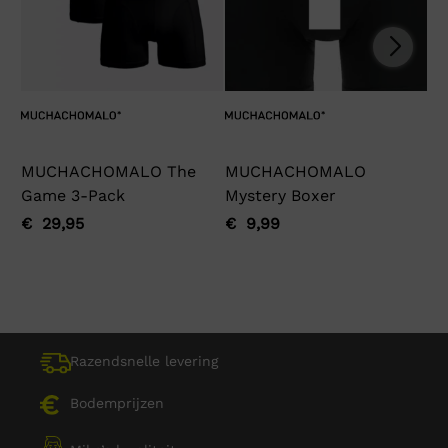
MUCHACHOMALO The
MUCHACHOMALO
Ga
Game 3-Pack
Mystery Boxer
€
Oo
Hu
pri
pri
€
29,95
€
9,99
Oorspronkelijke
Huidige
Oorspronkelijke
Huidige
wa
is:
prijs
prijs
prijs
prijs
€ 
€ 
was:
is:
was:
is:
€ 29,95.
€ 29,95.
€ 9,99.
€ 9,99.
Razendsnelle levering
Bodemprijzen