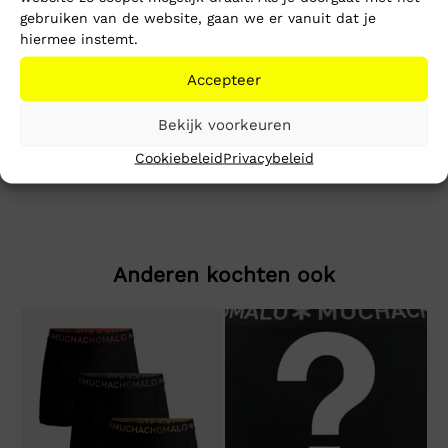
gebruiken van de website, gaan we er vanuit dat je
Toevoegen aan winkelwagen
hiermee instemt.
Accepteer
Beschrijving
Extra informatie
Bekijk voorkeuren
ACTIE RBJ.981 Short 573 Eco Plus
Cookiebeleid
Privacybeleid
Anderen kochten ook