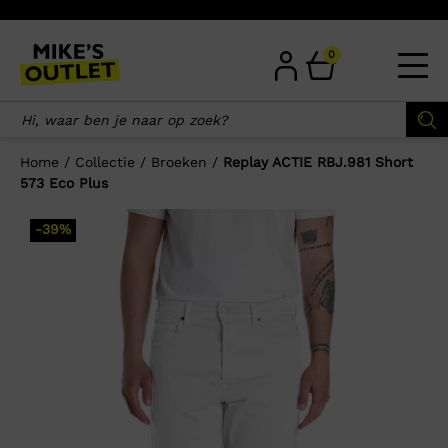
Skip
to
content
0
Home
/
Collectie
/
Broeken
/
Replay ACTIE RBJ.981 Short
573 Eco Plus
×
-39%
Wellicht zijn deze producten ook
interessant voor je?
-57%