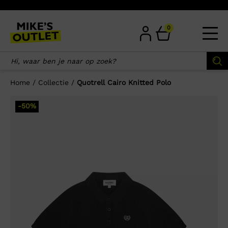
Skip
to
content
0
Home
/
Collectie
/
Quotrell Cairo Knitted Polo
×
-50%
Wellicht zijn deze producten ook
interessant voor je?
-75%