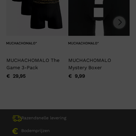
MUCHACHOMALO The
MUCHACHOMALO
Ga
Game 3-Pack
Mystery Boxer
€
Oo
Hu
pri
pri
€
29,95
€
9,99
Oorspronkelijke
Huidige
Oorspronkelijke
Huidige
wa
is:
prijs
prijs
prijs
prijs
€ 
€ 
was:
is:
was:
is:
€ 29,95.
€ 29,95.
€ 9,99.
€ 9,99.
Razendsnelle levering
Bodemprijzen