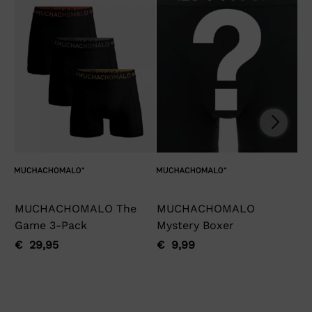
MUCHACHOMALO The
MUCHACHOMALO
Ga
Game 3-Pack
Mystery Boxer
€
Oo
Hu
pri
pri
€
29,95
€
9,99
Oorspronkelijke
Huidige
Oorspronkelijke
Huidige
wa
is:
prijs
prijs
prijs
prijs
€ 
€ 
was:
is:
was:
is:
€ 29,95.
€ 29,95.
€ 9,99.
€ 9,99.