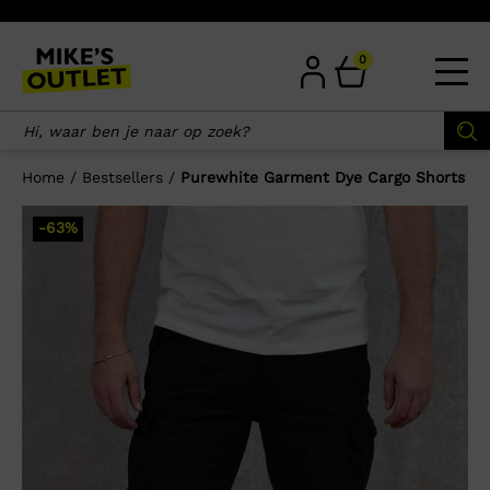
Skip
to
content
0
Home
/
Bestsellers
/
Purewhite Garment Dye Cargo Shorts
×
-63%
Wellicht zijn deze producten ook
interessant voor je?
-63%