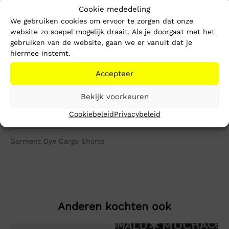
Cookie mededeling
We gebruiken cookies om ervoor te zorgen dat onze
website zo soepel mogelijk draait. Als je doorgaat met het
1-3 werkdagen
gebruiken van de website, gaan we er vanuit dat je
Gratis verzending vanaf €150,-
hiermee instemt.
Mike’s kwaliteit
Accepteer
Toevoegen aan winkelwagen
Bekijk voorkeuren
Cookiebeleid
Privacybeleid
Beschrijving
Extra informatie
Garment Dye Cargo Shorts
Anderen kochten ook