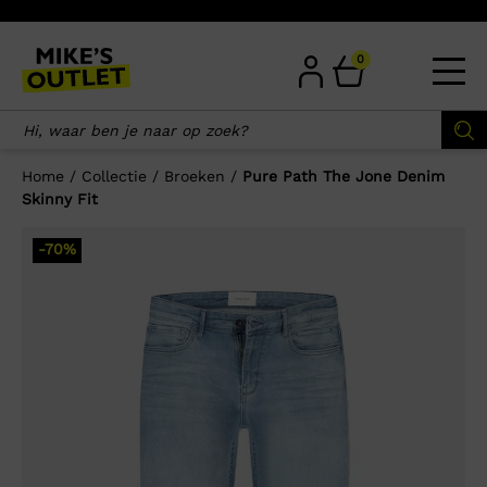
Skip
to
content
0
Home
/
Collectie
/
Broeken
/
Pure Path The Jone Denim
Skinny Fit
×
-70%
Wellicht zijn deze producten ook
interessant voor je?
-73%