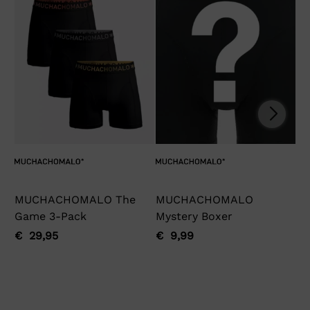
MUCHACHOMALO The
MUCHACHOMALO
Ga
Game 3-Pack
Mystery Boxer
€
Oo
Hu
pri
pri
€
29,95
€
9,99
Oorspronkelijke
Huidige
Oorspronkelijke
Huidige
wa
is:
prijs
prijs
prijs
prijs
€ 
€ 
was:
is:
was:
is:
€ 29,95.
€ 29,95.
€ 9,99.
€ 9,99.