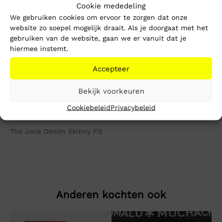
Cookie mededeling
We gebruiken cookies om ervoor te zorgen dat onze
1-3 werkdagen
website zo soepel mogelijk draait. Als je doorgaat met het
Gratis verzending vanaf €150,-
gebruiken van de website, gaan we er vanuit dat je
Mike’s kwaliteit
hiermee instemt.
Accepteer
Toevoegen aan winkelwagen
Bekijk voorkeuren
Beschrijving
Extra informatie
Cookiebeleid
Privacybeleid
The Jone Denim Skinny Fit
Anderen kochten ook