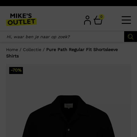
Skip
to
content
0
Home
/
Collectie
/
Pure Path Regular Fit Shortsleeve
Shirts
×
-70%
Wellicht zijn deze producten ook
interessant voor je?
-67%