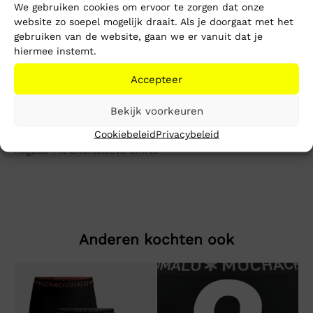
1-3 werkdagen
We gebruiken cookies om ervoor te zorgen dat onze
Gratis verzending vanaf €150,-
website zo soepel mogelijk draait. Als je doorgaat met het
Mike’s kwaliteit
gebruiken van de website, gaan we er vanuit dat je
hiermee instemt.
Toevoegen aan winkelwagen
Accepteer
Bekijk voorkeuren
Beschrijving
Extra informatie
Cookiebeleid
Privacybeleid
Regular Fit Shortsleeve Shirts
Anderen kochten ook