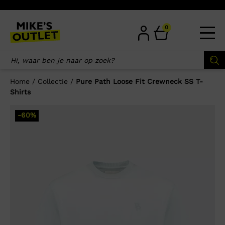
Skip
to
content
0
Home
/
Collectie
/
Pure Path Loose Fit Crewneck SS T-
Shirts
×
-60%
Wellicht zijn deze producten ook
interessant voor je?
-72%