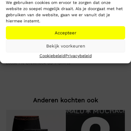
1-3 werkdagen
We gebruiken cookies om ervoor te zorgen dat onze
Gratis verzending vanaf €150,-
website zo soepel mogelijk draait. Als je doorgaat met het
Mike’s kwaliteit
gebruiken van de website, gaan we er vanuit dat je
hiermee instemt.
Toevoegen aan winkelwagen
Accepteer
Bekijk voorkeuren
Beschrijving
Extra informatie
Cookiebeleid
Privacybeleid
Loose Fit Crewneck SS T-Shirts
Anderen kochten ook