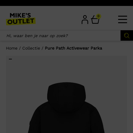
Skip
to
content
0
Home
/
Collectie
/
Pure Path Activewear Parka
×
Wellicht zijn deze producten ook
interessant voor je?
-59%