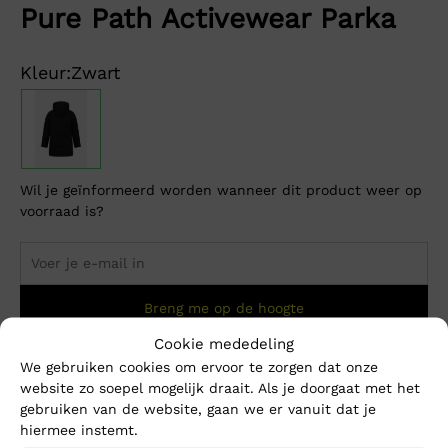
Pure Path Activewear Parka
Kleur:
Zwart
Wil je geïnformeerd worden wanneer dit product weer op
voorraad is?
Breng me op de hoogte
Cookie mededeling
We gebruiken cookies om ervoor te zorgen dat onze
Dit product is momenteel niet op voorraad.
website zo soepel mogelijk draait. Als je doorgaat met het
gebruiken van de website, gaan we er vanuit dat je
Beschrijving
Extra informatie
hiermee instemt.