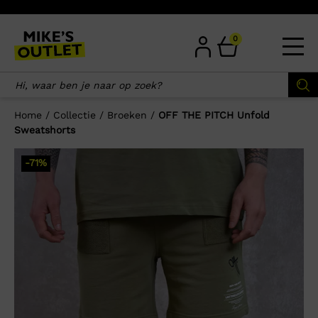
Skip
to
content
0
Home
/
Collectie
/
Broeken
/
OFF THE PITCH Unfold
Sweatshorts
×
-71%
Wellicht zijn deze producten ook
interessant voor je?
-30%