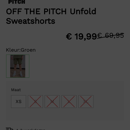
OFF THE PITCH Unfold
Sweatshorts
€
69,95
O
H
€
19,99
p
p
Kleur:
Groen
w
is
€
€
Maat
XS
S
M
L
XL