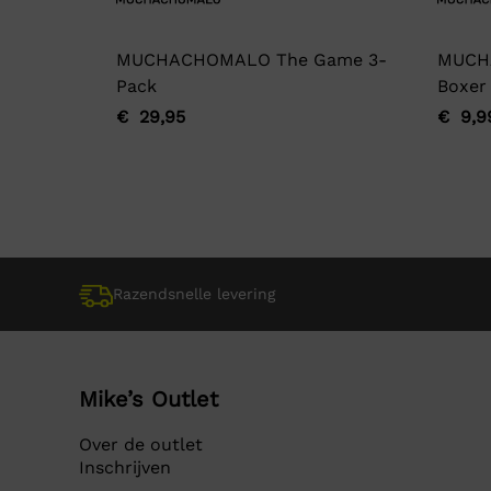
MUCHACHOMALO The Game 3-
MUCH
Pack
Boxer
€
29,95
€
9,9
Oorspronkelijke
Huidige
Oorsp
Huidi
prijs
prijs
prijs
prijs
was:
is:
was:
is:
€ 29,95.
€ 29,95.
€ 9,9
€ 9,9
Razendsnelle levering
Mike’s Outlet
Over de outlet
Inschrijven