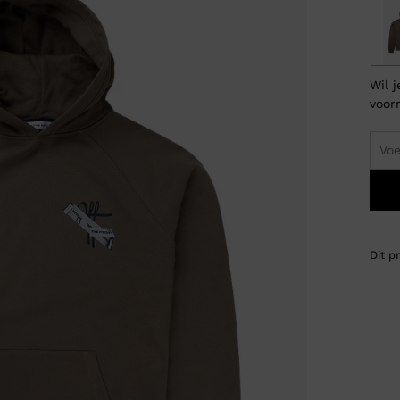
Wil 
voor
Dit p