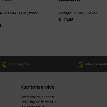
ACHOMALO Mystery
Garage 2-Pack Boxer
€
29,95
Oorspronkelijke
Huidige
9
ronkelijke
ge
prijs
prijs
was:
is:
€ 29,95.
€ 29,95.
9.
9.
Bodemprijzen
Mike’s kwalite
Klantenservice
Actievoorwaarden
Betalingsinformatie
Helpcentrum