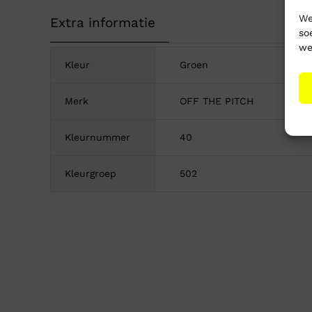
We
Extra informatie
so
we
Kleur
Groen
Merk
OFF THE PITCH
Kleurnummer
40
Kleurgroep
502