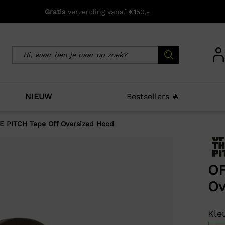
Gratis
verzending vanaf €150,-
NIEUW
Bestsellers 🔥
E PITCH Tape Off Oversized Hood
icht zijn deze producten ook interessant voo
OF
Ov
Kleu