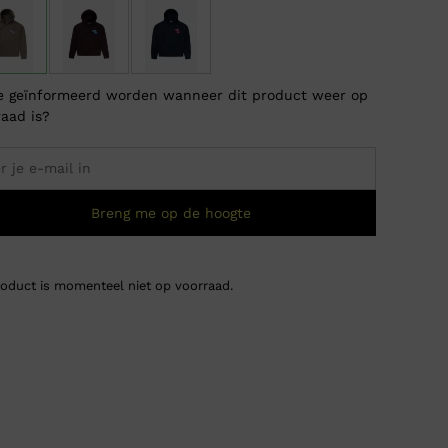
je geïnformeerd worden wanneer dit product weer op
raad is?
Breng me op de hoogte
roduct is momenteel niet op voorraad.
Tommy
€
0,0
Oorsp
Huidi
prijs
prijs