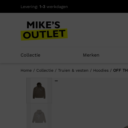
Skip
Levering:
1-3
werkdagen
to
content
Collectie
Merken
Home
/
Collectie
/
Truien & vesten
/
Hoodies
/
OFF TH
Well
-70%