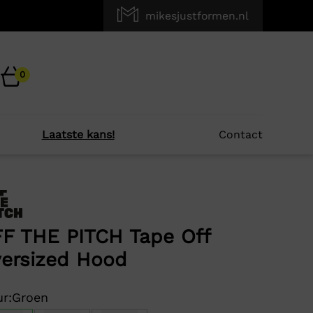
mikesjustformen.nl
0
Laatste kans!
Contact
×
r je?
F THE PITCH Tape Off
ersized Hood
r:
Groen