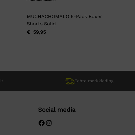
MUCHACHOMALO 5-Pack Boxer
Garage
Shorts Solid
€
17,95
Oorspro
Huidige
€
59,95
Oorspronkelijke
Huidige
prijs
prijs
prijs
prijs
was:
is:
was:
is:
€ 17,95.
€ 17,95.
€ 59,95.
€ 59,95.
it
Echte merkkleding
Social media
Facebook
Instagram