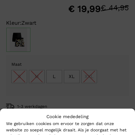
€
44,95
O
H
€
19,99
p
p
Kleur:
Zwart
w
is
€
€
Maat
S
M
L
XL
XXL
1-3 werkdagen
Gratis verzending vanaf €150,-
Cookie mededeling
Mike’s kwaliteit
We gebruiken cookies om ervoor te zorgen dat onze
website zo soepel mogelijk draait. Als je doorgaat met het