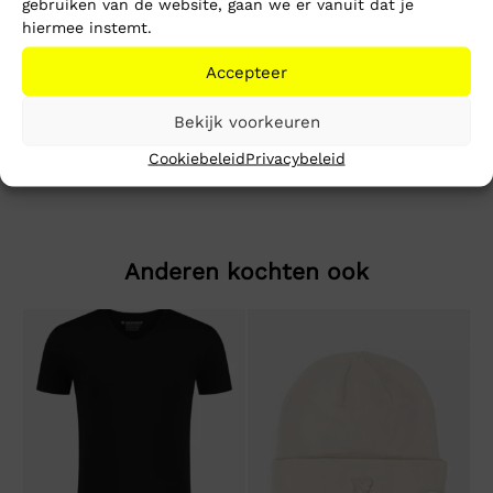
gebruiken van de website, gaan we er vanuit dat je
Toevoegen aan winkelwagen
hiermee instemt.
Accepteer
Beschrijving
Extra informatie
Bekijk voorkeuren
2-Pack Boxer Shorts Print/solid
Cookiebeleid
Privacybeleid
Anderen kochten ook