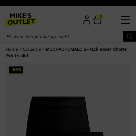
Skip
to
content
0
Home
/
Collectie
/
MUCHACHOMALO 2-Pack Boxer Shorts
Print/solid
×
-56%
Wellicht zijn deze producten ook
interessant voor je?
-62%