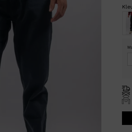
Kleu
M