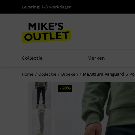
Skip
Levering:
1-3
werkdagen
to
content
Collectie
Merken
Home
/
Collectie
/
Broeken
/
Ma.Strum Vanguard 5 Po
-60%
Well
-60%