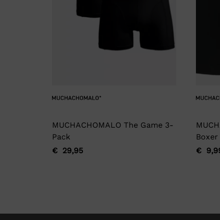
MUCHACHOMALO The Game 3-
MUCH
Pack
Boxer
€
29,95
€
9,9
Oorspronkelijke
Huidige
Oorsp
Huidi
prijs
prijs
prijs
prijs
was:
is:
was:
is:
€ 29,95.
€ 29,95.
€ 9,9
€ 9,9