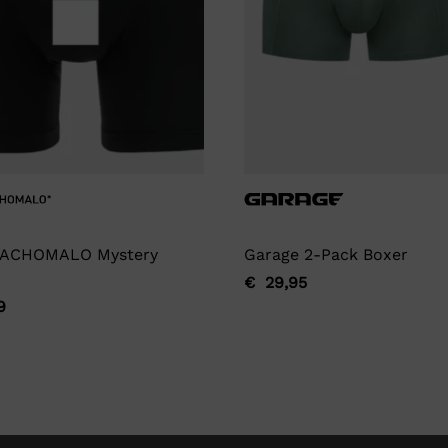
ACHOMALO Mystery
Garage 2-Pack Boxer
€
29,95
Oorspronkelijke
Huidige
9
ronkelijke
ge
prijs
prijs
was:
is:
€ 29,95.
€ 29,95.
9.
9.