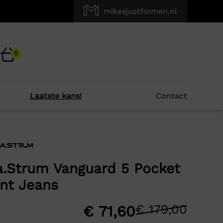
mikesjustformen.nl
0
Laatste kans!
Contact
×
r je?
.Strum Vanguard 5 Pocket
nt Jeans
-50%
€
179,00
Oors
Huid
€
71,60