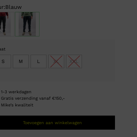
prijs
prijs
r:
Blauw
was:
is:
€ 179
€ 71,
aat
S
M
L
XL
XXL
1-3 werkdagen
Gratis verzending vanaf €150,-
Mike’s kwaliteit
Airfor
Toevoegen aan winkelwagen
Oorsp
Huidi
€
59,9
€
29,
prijs
prijs