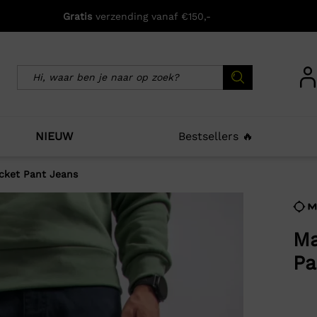
Gratis
verzending vanaf €150,-
NIEUW
Bestsellers 🔥
cket Pant Jeans
icht zijn deze producten ook interessant voo
Ma
Pa