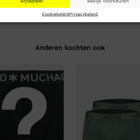
Accepteer
Bekijk voorkeuren
Cookiebeleid
Privacybeleid
Anderen kochten ook